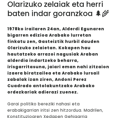
Olarizuko zelaiak eta herri
baten indar goranzkoa 🌲🌾
1978ko irailaren 24an, Alderdi Egunaren
bigarren edizioa Arabako lurretan
finkatu zen, Gasteiztik hurbil dauden
Olarizuko zelaietan. Kokapen hau
hautatzeko arrazoi nagusiak Araban
alderdia indartzeko beharra,
irisgarritasuna, jaiari eman nahi zitzaion
izaera biratzailea eta Arabako lursail
zabalak izan ziren, Andoni Perez
Cuadrado antolakuntzako Arabako
ordezkariak adierazi zuenez.
Garai politiko bereziki nahasi eta
erabakigarrian iritsi zen hitzordua. Madrilen,
Konstituzioaren Xedapen Gehigarria