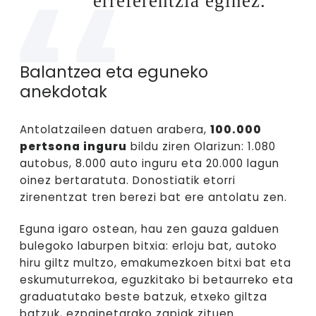
erreferentzia eginez.
Balantzea eta eguneko
anekdotak
Antolatzaileen datuen arabera,
100.000
pertsona inguru
bildu ziren Olarizun: 1.080
autobus, 8.000 auto inguru eta 20.000 lagun
oinez bertaratuta. Donostiatik etorri
zirenentzat tren berezi bat ere antolatu zen.
Eguna igaro ostean, hau zen gauza galduen
bulegoko laburpen bitxia: erloju bat, autoko
hiru giltz multzo, emakumezkoen bitxi bat eta
eskumuturrekoa, eguzkitako bi betaurreko eta
graduatutako beste batzuk, etxeko giltza
batzuk, ezpainetarako zapiak zituen