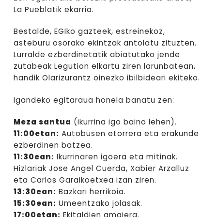
La Pueblatik ekarria.
Bestalde, EGIko gazteek, estreinekoz,
asteburu osorako ekintzak antolatu zituzten.
Lurralde ezberdinetatik abiatutako jende
zutabeak Legution elkartu ziren larunbatean,
handik Olarizurantz oinezko ibilbideari ekiteko.
Igandeko egitaraua honela banatu zen:
Meza santua
(ikurrina igo baino lehen).
11:00etan:
Autobusen etorrera eta erakunde
ezberdinen batzea.
11:30ean:
Ikurrinaren igoera eta mitinak.
Hizlariak Jose Angel Cuerda, Xabier Arzalluz
eta Carlos Garaikoetxea izan ziren.
13:30ean:
Bazkari herrikoia.
15:30ean:
Umeentzako jolasak.
17:00etan:
Ekitaldien amaiera.