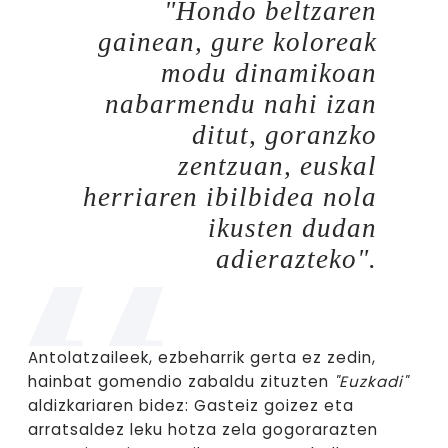
"Hondo beltzaren
gainean, gure koloreak
modu dinamikoan
nabarmendu nahi izan
ditut, goranzko
zentzuan, euskal
herriaren ibilbidea nola
ikusten dudan
adierazteko".
Antolatzaileek, ezbeharrik gerta ez zedin,
hainbat gomendio zabaldu zituzten
"Euzkadi"
aldizkariaren bidez: Gasteiz goizez eta
arratsaldez leku hotza zela gogorarazten