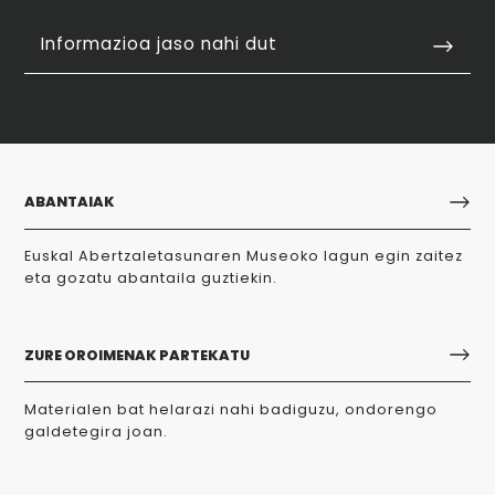
Informazioa jaso nahi dut
ABANTAIAK
Euskal Abertzaletasunaren Museoko lagun egin zaitez
eta gozatu abantaila guztiekin.
ZURE OROIMENAK PARTEKATU
Materialen bat helarazi nahi badiguzu, ondorengo
galdetegira joan.