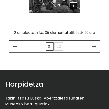
2 orrialdetatik 1.a, 35 elementutatik 1.etik 20.era
01
02
Harpidetza
Jakin itzazu Euskal Abertzaletasunaren
Museoko berri guztiak.