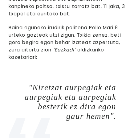
kanpineko poltsa, txistu zorrotz bat, 11 jaka, 3
txapel eta euritako bat.
Baina eguneko irudirik politena Pello Mari 8
urteko gazteak utzi zigun. Txikia zenez, beti
gora begira egon behar izateaz azpertuta,
zera aitortu zion
"Euzkadi"
aldizkariko
kazetariari:
"Niretzat aurpegiak eta
aurpegiak eta aurpegiak
besterik ez dira egon
gaur hemen".