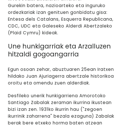
Gurekin batera, nazioarteko eta inguruko
ordezkariak izan genituen gonbidatu gisa:
Entesa dels Catalans, Esquerra Republicana,
CDC, UDC eta Galeseko Alderdi Abertzaleko
(Plaid Cymru) kideak.
Une hunkigarriak eta Arzalluzen
hitzaldi gogoangarria
Egun osoan zehar, abuztuaren 25ean Iratxen
hildako Juan Ajuriagerra abertzale historikoa
oroitu eta omendu zuen alderdiak.
Desfileko unerik hunkigarriena Amorotoko
Santiago Zabalak zeraman ikurrina ikustean
bizi izan zen. 1931ko ikurrin hau ("zegoen
ikurrinik zaharrena" bezala ezaguna) Zabalak
berak bere etxeko horma baten atzean