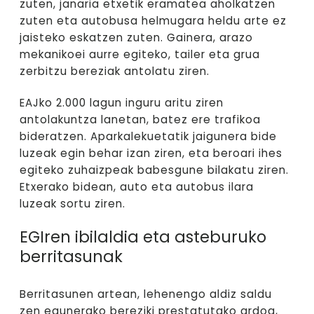
zuten, janaria etxetik eramatea aholkatzen
zuten eta autobusa helmugara heldu arte ez
jaisteko eskatzen zuten. Gainera, arazo
mekanikoei aurre egiteko, tailer eta grua
zerbitzu bereziak antolatu ziren.
EAJko 2.000 lagun inguru aritu ziren
antolakuntza lanetan, batez ere trafikoa
bideratzen. Aparkalekuetatik jaigunera bide
luzeak egin behar izan ziren, eta beroari ihes
egiteko zuhaizpeak babesgune bilakatu ziren.
Etxerako bidean, auto eta autobus ilara
luzeak sortu ziren.
EGIren ibilaldia eta asteburuko
berritasunak
Berritasunen artean, lehenengo aldiz saldu
zen egunerako bereziki prestatutako ardoa,