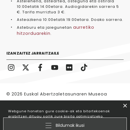
Astelehena, asteartea, osteguna eta ostirala
10:00etatik 14:00etara. Audiogidarekin sarrera 5
€. Tarifa murriztua 3 €.
Asteazkena 10:00etatik 19:00etara. Doako sarrera.
aurretiko
Asteburu eta jaiegunetan
hitzorduarekin
.
IZAN ZAITEZ JARRAITZAILE
© 2026 Euskal Abertzaletasunaren Museoa
Legezko oharra
Webgune honetan gure cookie-ak eta bitartekoenak
erabiltzen ditugu soilik zure bisita optimizatzeko.
Nabigatzen jarraitzen baduzu, hauen erabilera
Bildumak ikusi
onartzen duzula ulertuko dugu.
Informazio gehiago