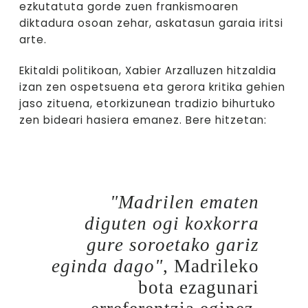
ezkutatuta gorde zuen frankismoaren
diktadura osoan zehar, askatasun garaia iritsi
arte.
Ekitaldi politikoan, Xabier Arzalluzen hitzaldia
izan zen ospetsuena eta gerora kritika gehien
jaso zituena, etorkizunean tradizio bihurtuko
zen bideari hasiera emanez. Bere hitzetan:
"Madrilen ematen
diguten ogi koxkorra
gure soroetako gariz
eginda dago"
, Madrileko
bota ezagunari