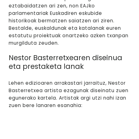
eztabaidatzen ari zen, non EAJko
parlamentariak Euskadiren eskubide
historikoak bermatzen saiatzen ari ziren.
Bestalde, euskaldunak eta katalanak euren
estatutu proiektuak onartzeko azken txanpan
murgilduta zeuden.
Nestor Basterretxearen diseinua
eta prestaketa lanak
Lehen edizioaren arrakastari jarraituz, Nestor
Basterretxea artista ezagunak diseinatu zuen
egunerako kartela. Artistak argi utzi nahi izan
zuen bere lanaren esanahia: