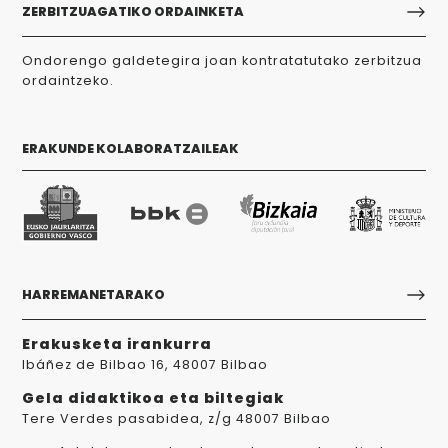
ZERBITZUAGATIKO ORDAINKETA
Ondorengo galdetegira joan kontratatutako zerbitzua
ordaintzeko.
ERAKUNDE KOLABORATZAILEAK
HARREMANETARAKO
Erakusketa irankurra
Ibáñez de Bilbao 16, 48007 Bilbao
Gela didaktikoa eta biltegiak
Tere Verdes pasabidea, z/g 48007 Bilbao