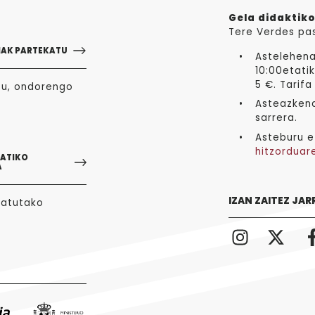
Gela didaktiko
Tere Verdes pa
NAK PARTEKATU
Astelehena
10:00etatik
5 €. Tarifa
zu, ondorengo
Asteazkena
sarrera.
Asteburu e
hitzorduar
GATIKO
A
IZAN ZAITEZ JAR
tatutako