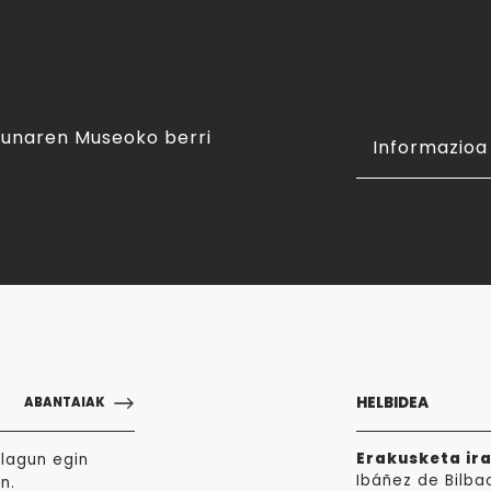
asunaren Museoko berri
Informazioa 
HELBIDEA
ABANTAIAK
Erakusketa ir
lagun egin
Ibáñez de Bilba
n.