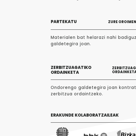
PARTEKATU
ZURE OROIME
Materialen bat helarazi nahi badigu
galdetegira joan.
ZERBITZUAGATIKO
ZERBITZUA
ORDAINKETA
ORDAINKET
Ondorengo galdetegira joan kontra
zerbitzua ordaintzeko.
ERAKUNDE KOLABORATZAILEAK