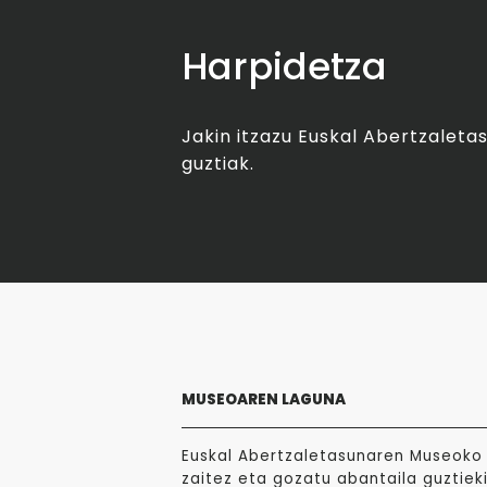
Harpidetza
Jakin itzazu Euskal Abertzalet
guztiak.
MUSEOAREN LAGUNA
Euskal Abertzaletasunaren Museoko 
zaitez eta gozatu abantaila guztieki