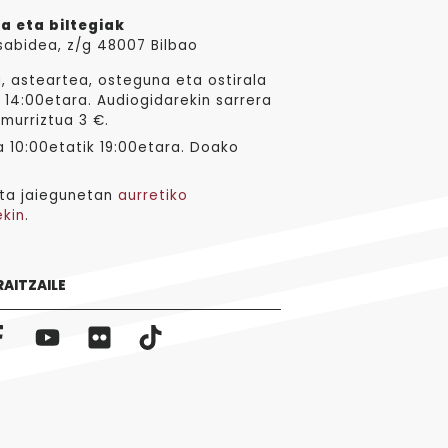
a eta biltegiak
sabidea, z/g 48007 Bilbao
, asteartea, osteguna eta ostirala
 14:00etara. Audiogidarekin sarrera
 murriztua 3 €.
 10:00etatik 19:00etara. Doako
ta jaiegunetan
aurretiko
ekin
.
RAITZAILE