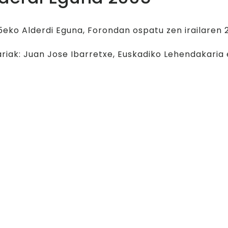
Museoko materiale
Gazte ekintzaleak
eko Alderdi Eguna, Forondan ospatu zen irailaren 25
ariak: Juan Jose Ibarretxe, Euskadiko Lehendakaria