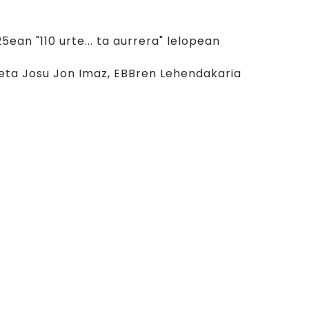
n bizitza
ean "110 urte... ta aurrera" lelopean
 eta Josu Jon Imaz, EBBren Lehendakaria