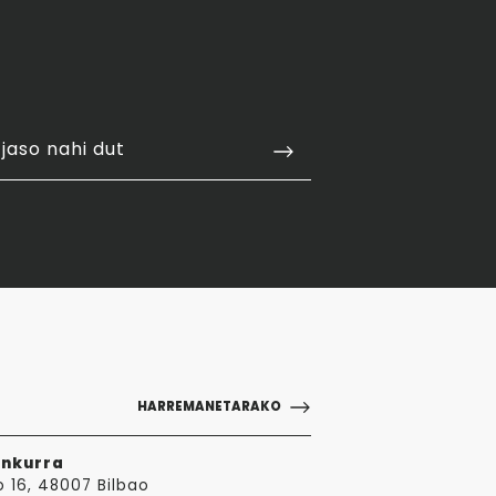
jaso nahi dut
HARREMANETARAKO
ankurra
o 16, 48007 Bilbao