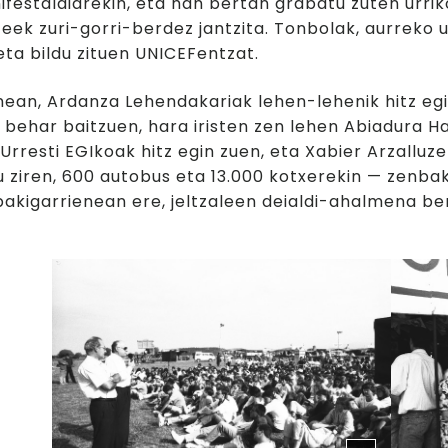
festaldiarekin, eta han bertan grabatu zuten urri
eek zuri-gorri-berdez jantzita. Tonbolak, aurreko u
ta bildu zituen UNICEFentzat.
nean, Ardanza Lehendakariak lehen-lehenik hitz eg
 behar baitzuen, hara iristen zen lehen Abiadura 
Urresti EGIkoak hitz egin zuen, eta Xabier Arzalluzek
u ziren, 600 autobus eta 13.000 kotxerekin — zenba
akigarrienean ere, jeltzaleen deialdi-ahalmena be