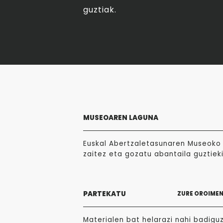
guztiak.
MUSEOAREN LAGUNA
Euskal Abertzaletasunaren Museoko 
zaitez eta gozatu abantaila guztieki
PARTEKATU
ZURE OROIME
Materialen bat helarazi nahi badigu