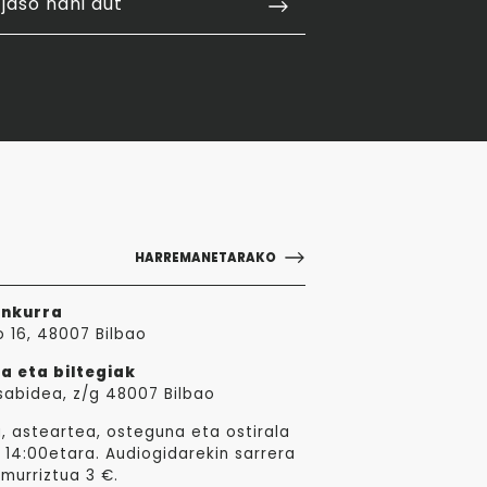
jaso nahi dut
HARREMANETARAKO
ankurra
o 16, 48007 Bilbao
a eta biltegiak
sabidea, z/g 48007 Bilbao
, asteartea, osteguna eta ostirala
 14:00etara. Audiogidarekin sarrera
 murriztua 3 €.