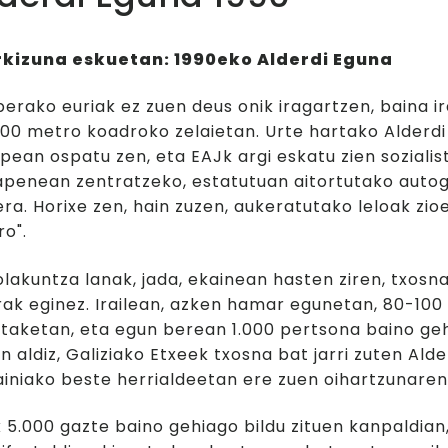
Museoko materiale
Gazte ekintzaleak
rkizuna eskuetan: 1990eko Alderdi Eguna
erako euriak ez zuen deus onik iragartzen, baina i
000 metro koadroko zelaietan. Urte hartako Alderd
lpean ospatu zen, eta EAJk argi eskatu zien soziali
apenean zentratzeko, estatutuan aitortutako auto
ra. Horixe zen, hain zuzen, aukeratutako leloak zioe
ro".
lakuntza lanak, jada, ekainean hasten ziren, txosnak
rak eginez. Irailean, azken hamar egunetan, 80-100
aketan, eta egun berean 1.000 pertsona baino gehi
n aldiz, Galiziako Etxeek txosna bat jarri zuten Ald
iniako beste herrialdeetan ere zuen oihartzunaren
 5.000 gazte baino gehiago bildu zituen kanpaldian,