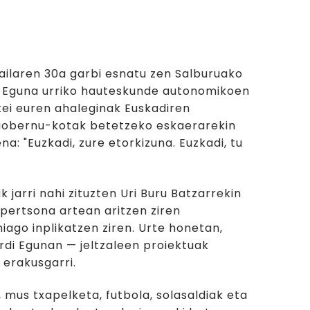
n bizitza
railaren 30a garbi esnatu zen Salburuako
i Eguna urriko hauteskunde autonomikoen
stei euren ahaleginak Euskadiren
gobernu-kotak betetzeko eskaerarekin
na: "Euzkadi, zure etorkizuna. Euzkadi, tu
 jarri nahi zituzten Uri Buru Batzarrekin
 pertsona artean aritzen ziren
ago inplikatzen ziren. Urte honetan,
erdi Egunan — jeltzaleen proiektuak
 erakusgarri.
 mus txapelketa, futbola, solasaldiak eta