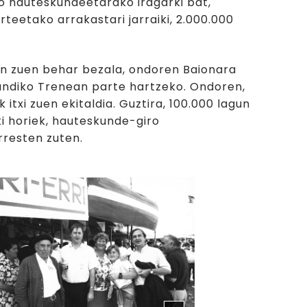
ko hauteskundeetarako iragarki bat,
rteetako arrakastari jarraiki, 2.000.000
in zuen behar bezala, ondoren Baionara
Handiko Trenean parte hartzeko. Ondoren,
 itxi zuen ekitaldia. Guztira, 100.000 lagun
ki horiek, hauteskunde-giro
rresten zuten.