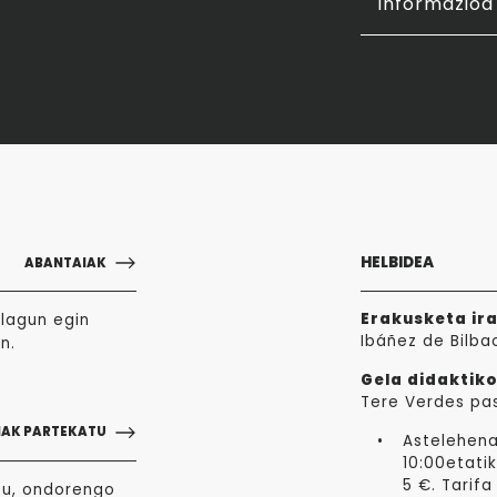
Informazioa 
HELBIDEA
ABANTAIAK
Erakusketa ir
lagun egin
Ibáñez de Bilba
n.
Gela didaktiko
Tere Verdes pa
NAK PARTEKATU
Astelehena
10:00etatik
5 €. Tarifa
zu, ondorengo