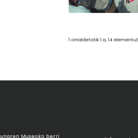
1 orrialdetatik 1.a, 14 elementut
asunaren Museoko berri