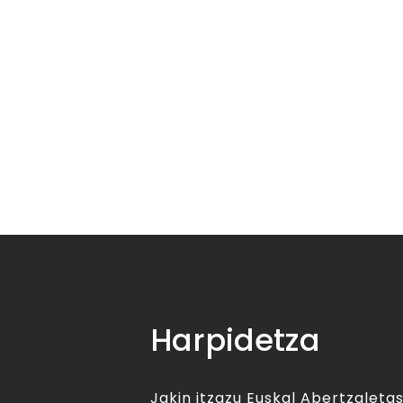
Harpidetza
Jakin itzazu Euskal Abertzalet