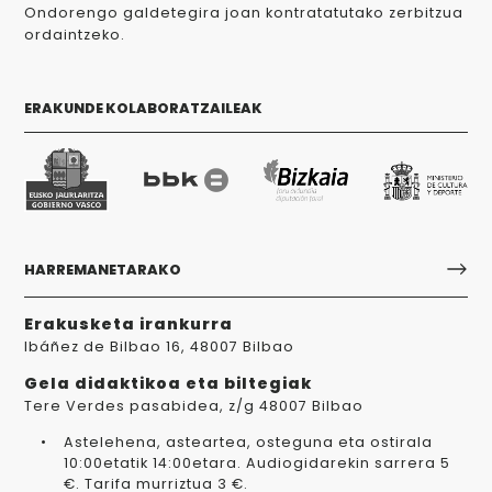
Ondorengo galdetegira joan kontratatutako zerbitzua
ordaintzeko.
ERAKUNDE KOLABORATZAILEAK
HARREMANETARAKO
Erakusketa irankurra
Ibáñez de Bilbao 16, 48007 Bilbao
Gela didaktikoa eta biltegiak
Tere Verdes pasabidea, z/g 48007 Bilbao
Astelehena, asteartea, osteguna eta ostirala
10:00etatik 14:00etara. Audiogidarekin sarrera 5
€. Tarifa murriztua 3 €.