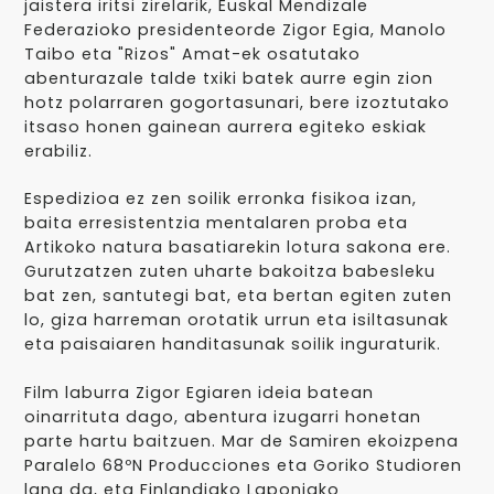
jaistera iritsi zirelarik, Euskal Mendizale
Federazioko presidenteorde Zigor Egia, Manolo
Taibo eta "Rizos" Amat-ek osatutako
abenturazale talde txiki batek aurre egin zion
hotz polarraren gogortasunari, bere izoztutako
itsaso honen gainean aurrera egiteko eskiak
erabiliz.
Espedizioa ez zen soilik erronka fisikoa izan,
baita erresistentzia mentalaren proba eta
Artikoko natura basatiarekin lotura sakona ere.
Gurutzatzen zuten uharte bakoitza babesleku
bat zen, santutegi bat, eta bertan egiten zuten
lo, giza harreman orotatik urrun eta isiltasunak
eta paisaiaren handitasunak soilik inguraturik.
Film laburra Zigor Egiaren ideia batean
oinarrituta dago, abentura izugarri honetan
parte hartu baitzuen. Mar de Samiren ekoizpena
Paralelo 68ºN Producciones eta Goriko Studioren
lana da, eta Finlandiako Laponiako