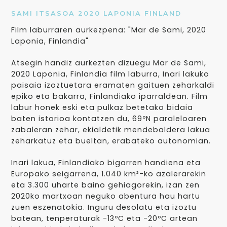
SAMI ITSASOA 2020 LAPONIA FINLAND
Film laburraren aurkezpena: "Mar de Sami, 2020
Laponia, Finlandia"
Atsegin handiz aurkezten dizuegu Mar de Sami,
2020 Laponia, Finlandia film laburra, Inari lakuko
paisaia izoztuetara eramaten gaituen zeharkaldi
epiko eta bakarra, Finlandiako iparraldean. Film
labur honek eski eta pulkaz betetako bidaia
baten istorioa kontatzen du, 69ºN paraleloaren
zabaleran zehar, ekialdetik mendebaldera lakua
zeharkatuz eta bueltan, erabateko autonomian.
Inari lakua, Finlandiako bigarren handiena eta
Europako seigarrena, 1.040 km²-ko azalerarekin
eta 3.300 uharte baino gehiagorekin, izan zen
2020ko martxoan neguko abentura hau hartu
zuen eszenatokia. Inguru desolatu eta izoztu
batean, tenperaturak -13ºC eta -20ºC artean