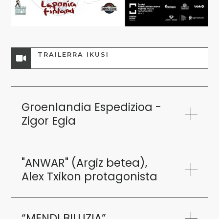
TRAILERRA IKUSI
Groenlandia Espedizioa -
Zigor Egia
"ANWAR" (Argiz betea),
Alex Txikon protagonista
“MENDI BILUZIA”