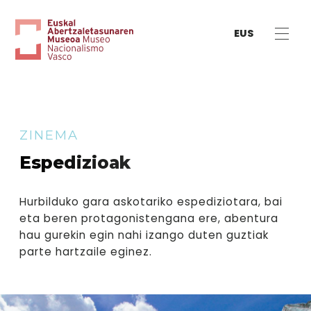
EUS
ZINEMA
Espedizioak
Hurbilduko gara askotariko espediziotara, bai
eta beren protagonistengana ere, abentura
hau gurekin egin nahi izango duten guztiak
parte hartzaile eginez.