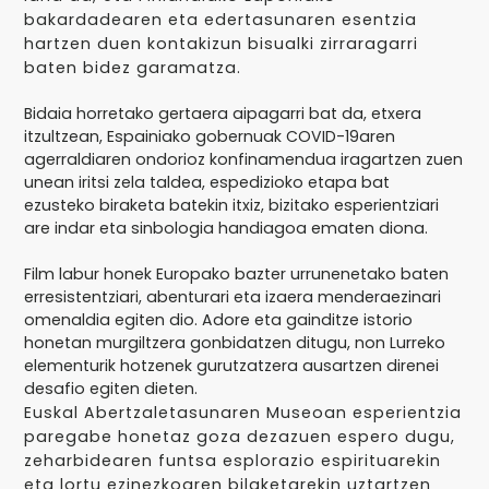
bakardadearen eta edertasunaren esentzia
hartzen duen kontakizun bisualki zirraragarri
baten bidez garamatza.
Bidaia
horretako
gertaera
aipagarri
bat
da,
etxera
itzultzean,
Espainiako
gobernuak
COVID-19aren
agerraldiaren
ondorioz
konfinamendua
iragartzen
zuen
unean
iritsi
zela
taldea,
espedizioko
etapa
bat
ezusteko
biraketa
batekin
itxiz,
bizitako
esperientziari
are
indar
eta
sinbologia
handiagoa
ematen
diona.
Film
labur
honek
Europako
bazter
urrunenetako
baten
erresistentziari,
abenturari
eta
izaera
menderaezinari
omenaldia
egiten
dio.
Adore
eta
gainditze
istorio
honetan
murgiltzera
gonbidatzen
ditugu,
non
Lurreko
elementurik
hotzenek
gurutzatzera
ausartzen
direnei
desafio
egiten
dieten.
Euskal Abertzaletasunaren Museoan esperientzia
paregabe honetaz goza dezazuen espero dugu,
zeharbidearen funtsa esplorazio espirituarekin
eta lortu ezinezkoaren bilaketarekin uztartzen