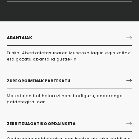
ABANTAIAK
Euskal Abertzaletasunaren Museoko lagun egin zaitez
eta gozatu abantaila guztiekin.
ZURE OROIMENAK PARTEKATU
Materialen bat helarazi nahi badiguzu, ondorengo
galdetegira joan.
ZERBITZUAGATIKO ORDAINKETA
Ondorengo galdetegira joan kontratatutako zerbitzua