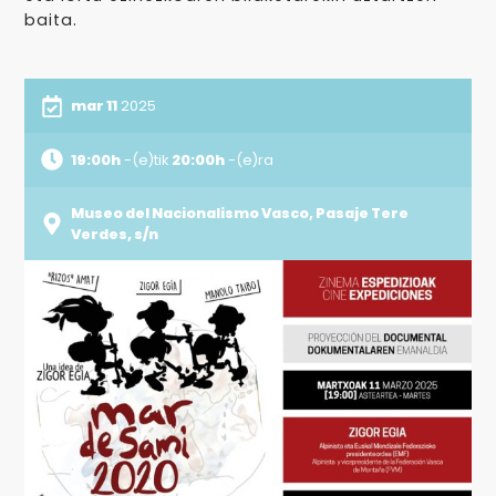
baita.
mar 11
2025
19:00h
-(e)tik
20:00h
-(e)ra
Museo del Nacionalismo Vasco, Pasaje Tere
Verdes, s/n