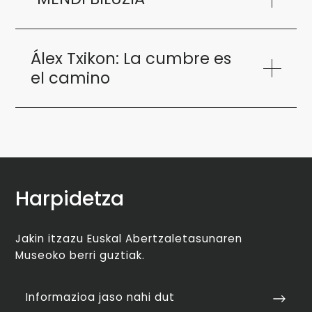
Álex Txikon: La cumbre es
el camino
Harpidetza
Jakin itzazu Euskal Abertzaletasunaren
Museoko berri guztiak.
Informazioa jaso nahi dut