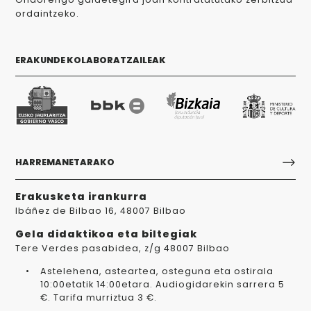
ordaintzeko.
ERAKUNDE KOLABORATZAILEAK
HARREMANETARAKO
Erakusketa irankurra
Ibáñez de Bilbao 16, 48007 Bilbao
Gela didaktikoa eta biltegiak
Tere Verdes pasabidea, z/g 48007 Bilbao
Astelehena, asteartea, osteguna eta ostirala
10:00etatik 14:00etara. Audiogidarekin sarrera 5
€. Tarifa murriztua 3 €.