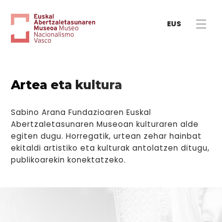
EUS
Artea eta kultura
Sabino Arana Fundazioaren Euskal
Abertzaletasunaren Museoan kulturaren alde
egiten dugu. Horregatik, urtean zehar hainbat
ekitaldi artistiko eta kulturak antolatzen ditugu,
publikoarekin konektatzeko.