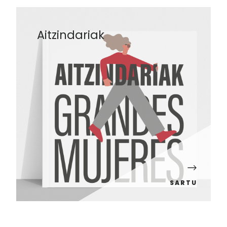
Aitzindariak
SARTU