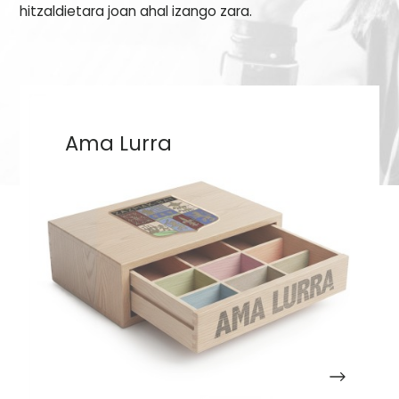
hitzaldietara joan ahal izango zara.
Ama Lurra