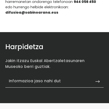
harremanetan ondorengo telefonoan
944 056 450
edo hurrengo helbide elektronikoan:
difusioa@sabinoarana.eus
Harpidetza
Jakin itzazu Euskal Abertzaletasunaren
Museoko berri guztiak.
Informazioa jaso nahi dut