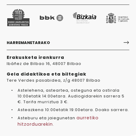
HARREMANETARAKO
Erakusketa irankurra
Ibáñez de Bilbao 16, 48007 Bilbao
Gela didaktikoa eta biltegiak
Tere Verdes pasabidea, z/g 48007 Bilbao
Astelehena, asteartea, osteguna eta ostirala
10:00etatik 14:00etara. Audiogidarekin sarrera 5
€. Tarifa murriztua 3 €.
Asteazkena 10:00etatik 19:00etara. Doako sarrera.
aurretiko
Asteburu eta jaiegunetan
hitzorduarekin
.