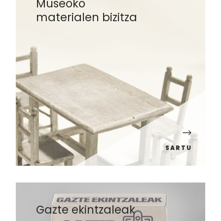
Museoko
materialen bizitza
SARTU
Gazte ekintzaleak