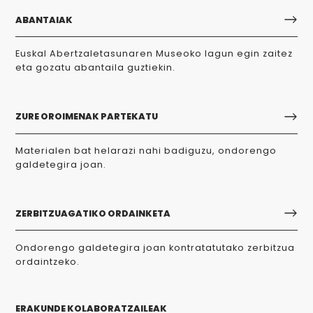
ABANTAIAK
Euskal Abertzaletasunaren Museoko lagun egin zaitez
eta gozatu abantaila guztiekin.
ZURE OROIMENAK PARTEKATU
Materialen bat helarazi nahi badiguzu, ondorengo
galdetegira joan.
ZERBITZUAGATIKO ORDAINKETA
Ondorengo galdetegira joan kontratatutako zerbitzua
ordaintzeko.
ERAKUNDE KOLABORATZAILEAK