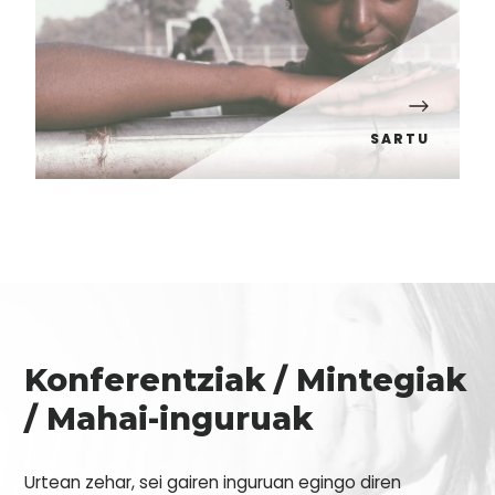
SARTU
Konferentziak / Mintegiak
/ Mahai-inguruak
Urtean zehar, sei gairen inguruan egingo diren