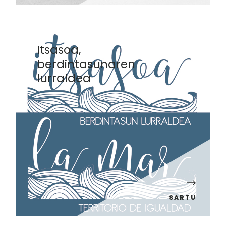
Itsasoa,
berdintasunaren
lurraldea
SARTU