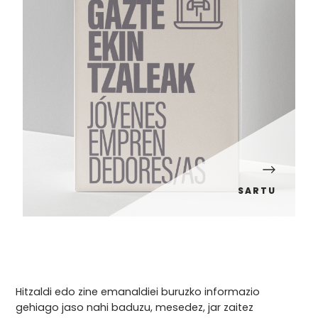
SARTU
Hitzaldi edo zine emanaldiei buruzko informazio
gehiago jaso nahi baduzu, mesedez, jar zaitez