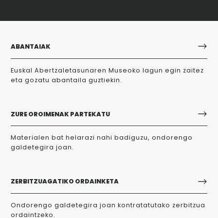
ABANTAIAK
Euskal Abertzaletasunaren Museoko lagun egin zaitez
eta gozatu abantaila guztiekin.
ZURE OROIMENAK PARTEKATU
Materialen bat helarazi nahi badiguzu, ondorengo
galdetegira joan.
ZERBITZUAGATIKO ORDAINKETA
Ondorengo galdetegira joan kontratatutako zerbitzua
ordaintzeko.