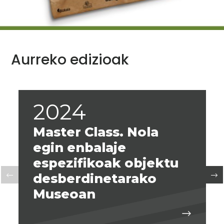
Aurreko edizioak
2024
Master Class. Nola
egin enbalaje
espezifikoak objektu
desberdinetarako
Museoan