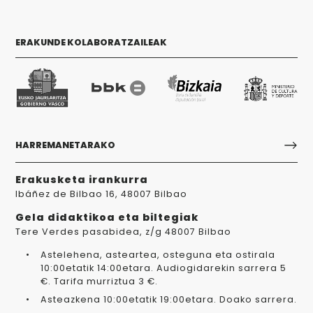
ERAKUNDE KOLABORATZAILEAK
HARREMANETARAKO
Erakusketa irankurra
Ibáñez de Bilbao 16, 48007 Bilbao
Gela didaktikoa eta biltegiak
Tere Verdes pasabidea, z/g 48007 Bilbao
Astelehena, asteartea, osteguna eta ostirala
10:00etatik 14:00etara. Audiogidarekin sarrera 5
€. Tarifa murriztua 3 €.
Asteazkena 10:00etatik 19:00etara. Doako sarrera.