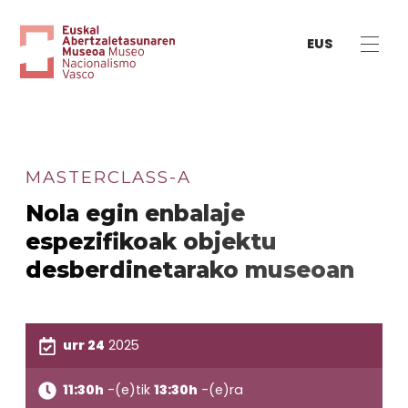
EUS
MASTERCLASS-A
Nola egin enbalaje
espezifikoak objektu
desberdinetarako museoan
urr 24
2025
11:30h
-(e)tik
13:30h
-(e)ra