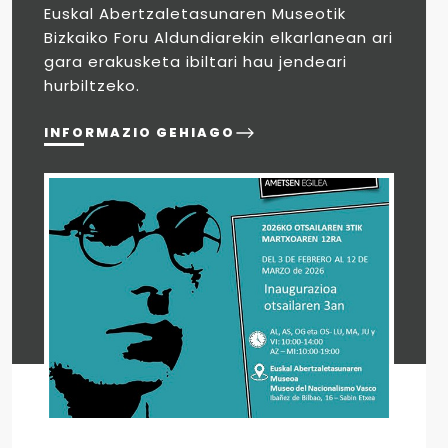
Euskal Abertzaletasunaren Museotik
Bizkaiko Foru Aldundiarekin elkarlanean ari
gara erakusketa ibiltari hau jendeari
hurbiltzeko.
INFORMAZIO GEHIAGO