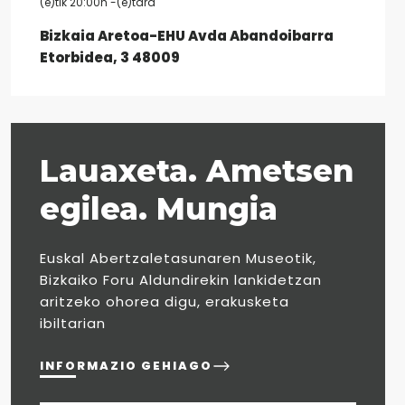
(e)tik 20:00h -(e)tara
Bizkaia Aretoa-EHU Avda Abandoibarra
Etorbidea, 3 48009
Lauaxeta. Ametsen
egilea. Mungia
Euskal Abertzaletasunaren Museotik,
Bizkaiko Foru Aldundirekin lankidetzan
aritzeko ohorea digu, erakusketa
ibiltarian
INFORMAZIO GEHIAGO