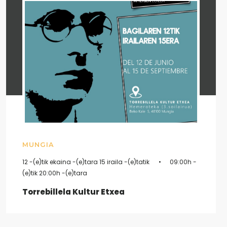
MUNGIA
12 -(e)tik ekaina -(e)tara 15 iraila -(e)tatik
09:00h -
(e)tik 20:00h -(e)tara
Torrebillela Kultur Etxea