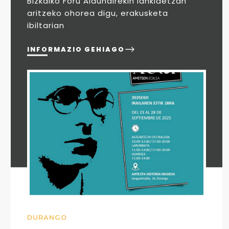
Bizkaiko Foru Aldundirekin lankidetzan
aritzeko ohorea digu, erakusketa
ibiltarian
INFORMAZIO GEHIAGO
DURANGO