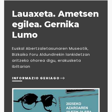
Lauaxeta. Ametsen
egilea. Gernika
Lumo
Euskal Abertzaletasunaren Museotik,
Bizkaiko Foru Aldundirekin lankidetzan
aritzeko ohorea digu, erakusketa
ibiltarian
INFORMAZIO GEHIAGO