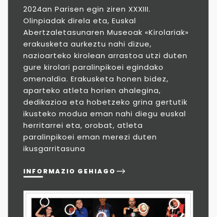
2024an Parisen egin ziren XXXIII.
Olinpiadak direla eta, Euskal
Abertzaletasunaren Museoak «Kirolariak»
erakusketa aurkeztu nahi dizue,
nazioarteko kirolean arrastoa utzi duten
gure kirolari paralinpikoei egindako
omenaldia. Erakusketa honen bidez,
aparteko atleta horien ahalegina,
dedikazioa eta hobetzeko grina gertutik
ikusteko modua eman nahi diegu euskal
herritarrei eta, orobat, atleta
paralinpikoei eman merezi duten
ikusgarritasuna
INFORMAZIO GEHIAGO