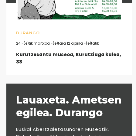
DURANGO
24 -(e)tik martxoa -(e)tara 12 apirila -(e)tatik
Kurutzesantu museoa, Kurutziaga kalea,
38
Lauaxeta. Ametsen
egilea. Durango
Euskal Abertzaletasunaren Museotik,