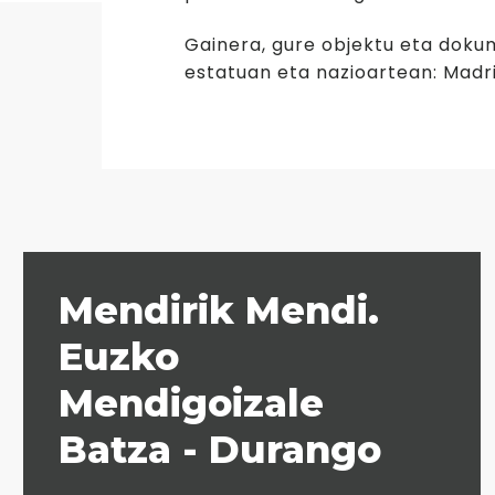
Gainera, gure objektu eta dokum
estatuan eta nazioartean: Madri
Mendirik Mendi.
Euzko
Mendigoizale
Batza - Durango