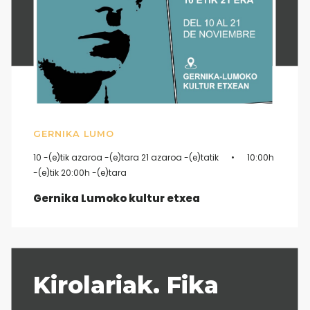
GERNIKA LUMO
10 -(e)tik azaroa -(e)tara 21 azaroa -(e)tatik
10:00h
-(e)tik 20:00h -(e)tara
Gernika Lumoko kultur etxea
Kirolariak. Fika