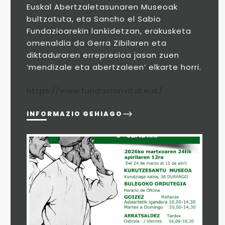
Euskal Abertzaletasunaren Museoak
bultzatuta, eta Sancho el Sabio
Fundazioarekin lankidetzan, erakusketa
omenaldia da Gerra Zibilaren eta
diktaduraren errepresioa jasan zuen
‘mendizale eta abertzaleen’ elkarte horri.
https://www.fundacionvital.eus/
INFORMAZIO GEHIAGO