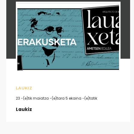
LAUKIZ
23 -(e)tik maiatza -(e)tara 5 ekaina -(e)tatik
Laukiz