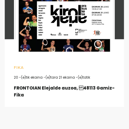
FIKA
20 -(e)tik ekaina -(e)tara 21 ekaina -(e)tatik
FRONTOIAN Elejalde auzoa, 48113 Gamiz-
Fika