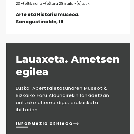
23 -(e)tik iraila -(e)tara 28 iraila -(e)tatik
Arte eta Historia museoa.
Sanagustinalde, 16
Lauaxeta. Ametsen
egilea
Euskal Abertzaletasunaren Museotik,
Bizkaiko Foru Aldundirekin lankidetzan
aritzeko ohorea digu, erakusketa
ibiltarian
INFORMAZIO GEHIAGO