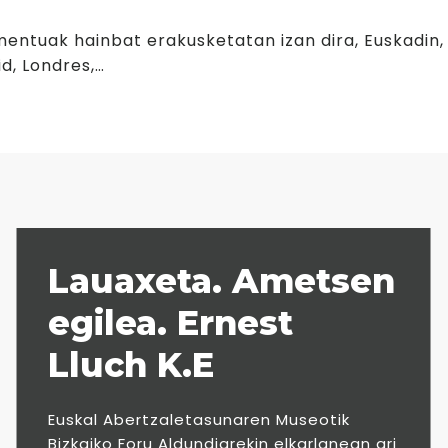
Museoko materiale
entuak hainbat erakusketatan izan dira, Euskadin,
Gazte ekintzaleak
d, Londres,…
Lauaxeta. Ametsen
egilea. Ernest
Lluch K.E
Euskal Abertzaletasunaren Museotik
Bizkaiko Foru Aldundiarekin elkarlanean ari