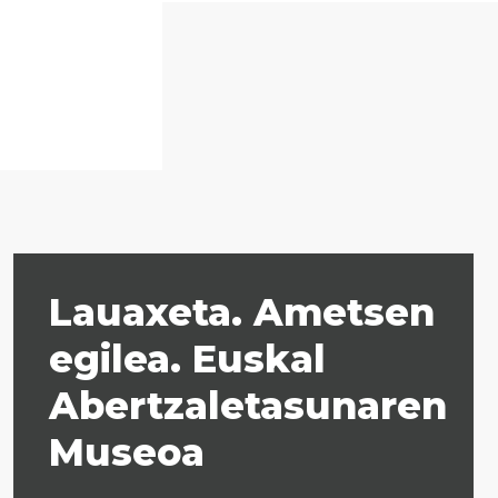
n bizitza
Lauaxeta. Ametsen
egilea. Euskal
Abertzaletasunaren
Museoa