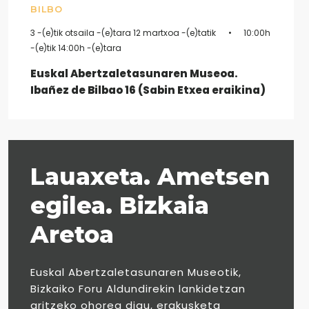
BILBO
3 -(e)tik otsaila -(e)tara 12 martxoa -(e)tatik
10:00h
-(e)tik 14:00h -(e)tara
Euskal Abertzaletasunaren Museoa.
Ibañez de Bilbao 16 (Sabin Etxea eraikina)
Lauaxeta. Ametsen
egilea. Bizkaia
Aretoa
Euskal Abertzaletasunaren Museotik,
Bizkaiko Foru Aldundirekin lankidetzan
aritzeko ohorea digu, erakusketa