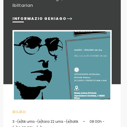
ibiltarian
INFORMAZIO GEHIAGO
BILBO
3 -(e)tik urria -(e)tara 22 urria -(e)tatik
08:00h -