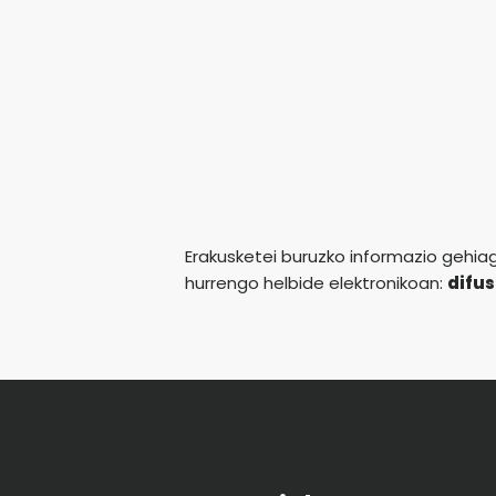
Erakusketei buruzko informazio gehi
hurrengo helbide elektronikoan:
difu