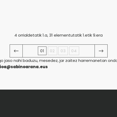
4 orrialdetatik 1.a, 31 elementutatik 1.etik 9.era
01
02
03
04
ago jaso nahi baduzu, mesedez, jar zaitez harremanetan on
sioa@sabinoarana.eus