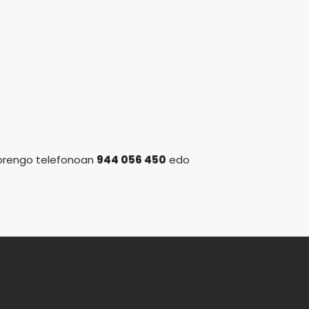
dorengo telefonoan
944 056 450
edo