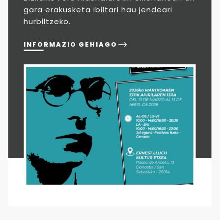
gara erakusketa ibiltari hau jendeari
hurbiltzeko.
INFORMAZIO GEHIAGO