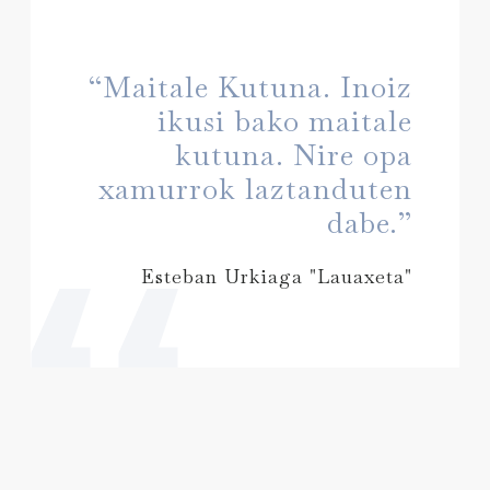
“Maitale Kutuna. Inoiz
ikusi bako maitale
kutuna. Nire opa
xamurrok laztanduten
dabe.”
Esteban Urkiaga "Lauaxeta"