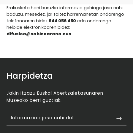
Erakusketa honi buruzko informazio gehiago jaso nahi
baduzu, mesedez, jar zaitez harremanetan ondorengo
telefonoaren bidez
944 056 450
edo ondorengo
helbide elektronikoaren bidez:
difusioa@sabinoarana.eus
Harpidetza
Jakin itzazu Euskal Abertzaletasunaren
Museoko berri guztiak.
Informazioa jaso nahi dut