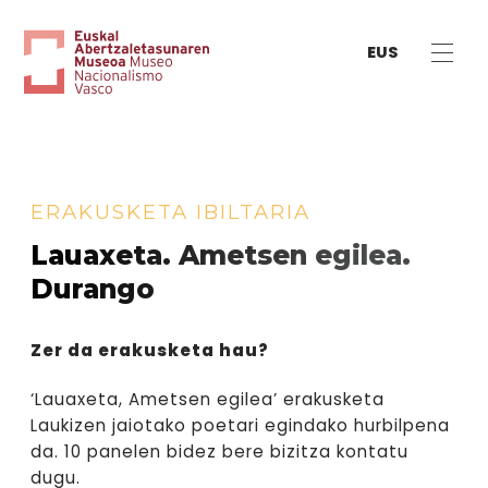
EUS
ERAKUSKETA IBILTARIA
Lauaxeta. Ametsen egilea.
Durango
Zer da erakusketa hau?
‘Lauaxeta, Ametsen egilea’ erakusketa
Laukizen jaiotako poetari egindako hurbilpena
da. 10 panelen bidez bere bizitza kontatu
dugu.