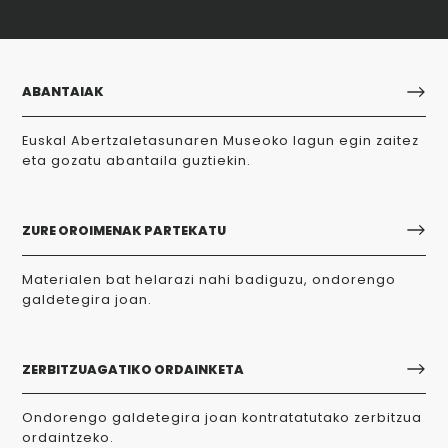
ABANTAIAK
Euskal Abertzaletasunaren Museoko lagun egin zaitez
eta gozatu abantaila guztiekin.
ZURE OROIMENAK PARTEKATU
Materialen bat helarazi nahi badiguzu, ondorengo
galdetegira joan.
ZERBITZUAGATIKO ORDAINKETA
Ondorengo galdetegira joan kontratatutako zerbitzua
ordaintzeko.