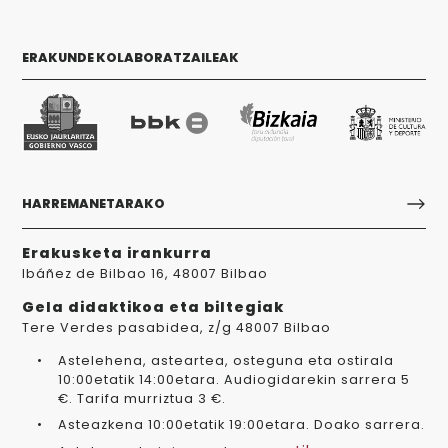
ERAKUNDE KOLABORATZAILEAK
HARREMANETARAKO
Erakusketa irankurra
Ibáñez de Bilbao 16, 48007 Bilbao
Gela didaktikoa eta biltegiak
Tere Verdes pasabidea, z/g 48007 Bilbao
Astelehena, asteartea, osteguna eta ostirala
10:00etatik 14:00etara. Audiogidarekin sarrera 5
€. Tarifa murriztua 3 €.
Asteazkena 10:00etatik 19:00etara. Doako sarrera.