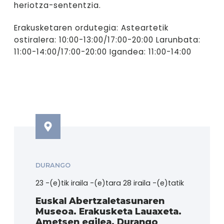
heriotza-sententzia.
Erakusketaren ordutegia: Asteartetik
ostiralera: 10:00-13:00/17:00-20:00 Larunbata:
11:00-14:00/17:00-20:00 Igandea: 11:00-14:00
DURANGO
23 -(e)tik iraila -(e)tara 28 iraila -(e)tatik
Euskal Abertzaletasunaren
Museoa. Erakusketa Lauaxeta.
Ametsen egilea. Durango