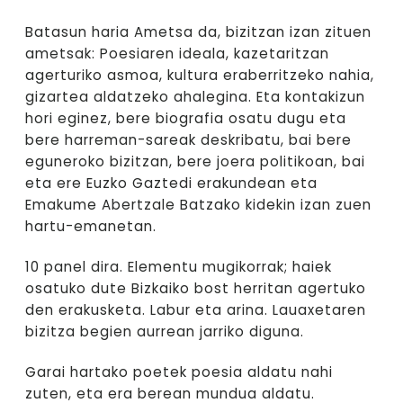
Batasun haria Ametsa da, bizitzan izan zituen
ametsak: Poesiaren ideala, kazetaritzan
agerturiko asmoa, kultura eraberritzeko nahia,
gizartea aldatzeko ahalegina. Eta kontakizun
hori eginez, bere biografia osatu dugu eta
bere harreman-sareak deskribatu, bai bere
eguneroko bizitzan, bere joera politikoan, bai
eta ere Euzko Gaztedi erakundean eta
Emakume Abertzale Batzako kidekin izan zuen
hartu-emanetan.
10 panel dira. Elementu mugikorrak; haiek
osatuko dute Bizkaiko bost herritan agertuko
den erakusketa. Labur eta arina. Lauaxetaren
bizitza begien aurrean jarriko diguna.
Garai hartako poetek poesia aldatu nahi
zuten, eta era berean mundua aldatu.