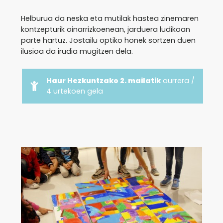
Helburua da neska eta mutilak hastea zinemaren
kontzepturik oinarrizkoenean, jarduera ludikoan
parte hartuz. Jostailu optiko honek sortzen duen
ilusioa da irudia mugitzen dela.
Haur Hezkuntzako 2. mailatik
aurrera /
4 urtekoen gela