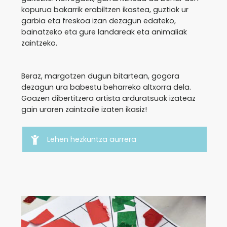
kopurua bakarrik erabiltzen ikastea, guztiok ur
garbia eta freskoa izan dezagun edateko,
bainatzeko eta gure landareak eta animaliak
zaintzeko.
Beraz, margotzen dugun bitartean, gogora
dezagun ura babestu beharreko altxorra dela.
Goazen dibertitzera artista arduratsuak izateaz
gain uraren zaintzaile izaten ikasiz!
Lehen hezkuntza aurrera