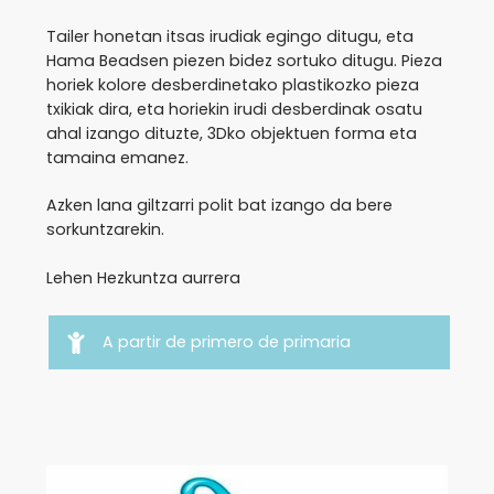
Tailer honetan itsas irudiak egingo ditugu, eta
Hama Beadsen piezen bidez sortuko ditugu. Pieza
horiek kolore desberdinetako plastikozko pieza
txikiak dira, eta horiekin irudi desberdinak osatu
ahal izango dituzte, 3Dko objektuen forma eta
tamaina emanez.
Azken lana giltzarri polit bat izango da bere
sorkuntzarekin.
Lehen Hezkuntza aurrera
A partir de primero de primaria