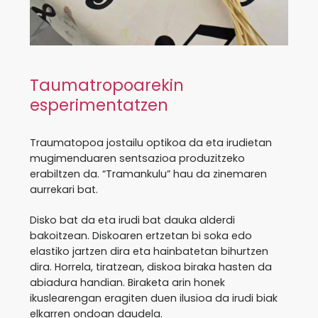
Taumatropoarekin
esperimentatzen
Traumatopoa jostailu optikoa da eta irudietan
mugimenduaren sentsazioa produzitzeko
erabiltzen da. “Tramankulu” hau da zinemaren
aurrekari bat.
Disko bat da eta irudi bat dauka alderdi
bakoitzean. Diskoaren ertzetan bi soka edo
elastiko jartzen dira eta hainbatetan bihurtzen
dira. Horrela, tiratzean, diskoa biraka hasten da
abiadura handian. Biraketa arin honek
ikuslearengan eragiten duen ilusioa da irudi biak
elkarren ondoan daudela.