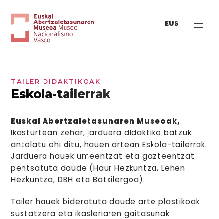
EUS
TAILER DIDAKTIKOAK
Eskola-tailerrak
Euskal Abertzaletasunaren Museoak,
ikasturtean zehar, jarduera didaktiko batzuk
antolatu ohi ditu, hauen artean Eskola-tailerrak.
Jarduera hauek umeentzat eta gazteentzat
pentsatuta daude (Haur Hezkuntza, Lehen
Hezkuntza, DBH eta Batxilergoa).
Tailer hauek bideratuta daude arte plastikoak
sustatzera eta ikasleriaren gaitasunak