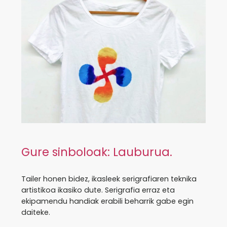
Gure sinboloak: Lauburua.
Tailer honen bidez, ikasleek serigrafiaren teknika
artistikoa ikasiko dute. Serigrafia erraz eta
ekipamendu handiak erabili beharrik gabe egin
daiteke.