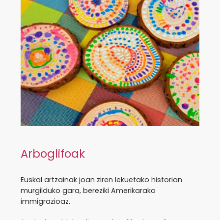
Arboglifoak
Euskal artzainak joan ziren lekuetako historian
murgilduko gara, bereziki Amerikarako
immigrazioaz.