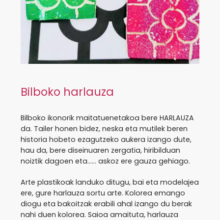
Bilboko harlauza
Bilboko ikonorik maitatuenetakoa bere HARLAUZA
da. Tailer honen bidez, neska eta mutilek beren
historia hobeto ezagutzeko aukera izango dute,
hau da, bere diseinuaren zergatia, hiribilduan
noiztik dagoen eta…… askoz ere gauza gehiago.
Arte plastikoak landuko ditugu, bai eta modelajea
ere, gure harlauza sortu arte. Kolorea emango
diogu eta bakoitzak erabili ahal izango du berak
nahi duen kolorea. Saioa amaituta, harlauza