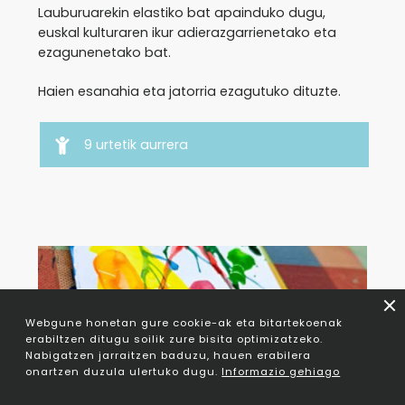
Lauburuarekin elastiko bat apainduko dugu,
euskal kulturaren ikur adierazgarrienetako eta
ezagunenetako bat.
Haien esanahia eta jatorria ezagutuko dituzte.
9 urtetik aurrera
Webgune honetan gure cookie-ak eta bitartekoenak
erabiltzen ditugu soilik zure bisita optimizatzeko.
Nabigatzen jarraitzen baduzu, hauen erabilera
onartzen duzula ulertuko dugu.
Informazio gehiago