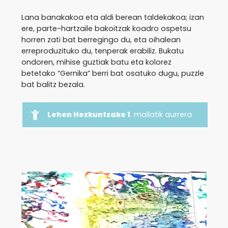
Lana banakakoa eta aldi berean taldekakoa; izan
ere, parte-hartzaile bakoitzak koadro ospetsu
horren zati bat berregingo du, eta oihalean
erreproduzituko du, tenperak erabiliz. Bukatu
ondoren, mihise guztiak batu eta kolorez
betetako “Gernika” berri bat osatuko dugu, puzzle
bat balitz bezala.
Lehen Hezkuntzako 1
. mailatik aurrera