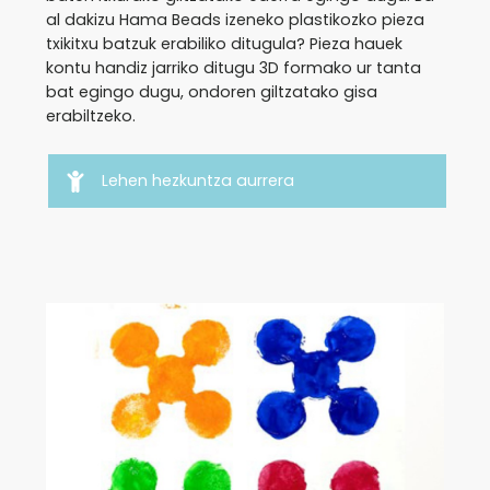
al dakizu Hama Beads izeneko plastikozko pieza
txikitxu batzuk erabiliko ditugula? Pieza hauek
kontu handiz jarriko ditugu 3D formako ur tanta
bat egingo dugu, ondoren giltzatako gisa
erabiltzeko.
Lehen hezkuntza aurrera