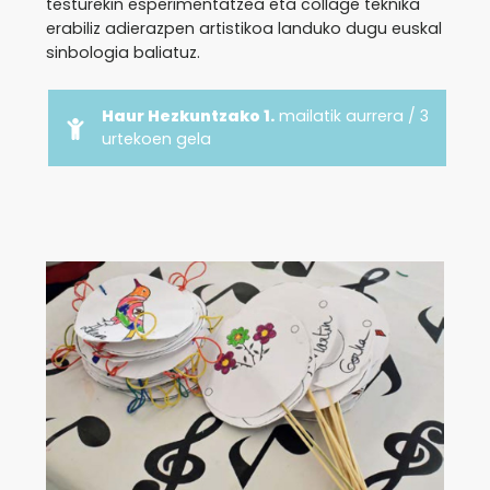
testurekin esperimentatzea eta collage teknika
erabiliz adierazpen artistikoa landuko dugu euskal
sinbologia baliatuz.
Haur Hezkuntzako 1.
mailatik aurrera / 3
urtekoen gela