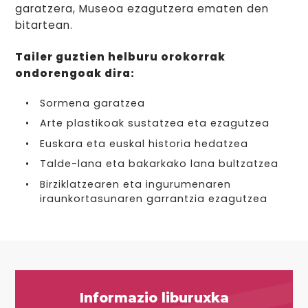
garatzera, Museoa ezagutzera ematen den
bitartean.
Tailer guztien helburu orokorrak
ondorengoak dira:
Sormena garatzea
Arte plastikoak sustatzea eta ezagutzea
Euskara eta euskal historia hedatzea
Talde-lana eta bakarkako lana bultzatzea
Birziklatzearen eta ingurumenaren
iraunkortasunaren garrantzia ezagutzea
Informazio liburuxka