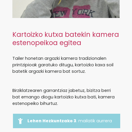
Kartoizko kutxa batekin kamera
estenopeikoa egitea
Tailer honetan argazki kamera tradizionalen
printzipioak garatuko ditugu, kartoizko kaxa soil
batetik argazki kamera bat sortuz.
Birziklatzearen garrantziaz jabetuz, bizitza berri
bat emango diogu kartoizko kutxa bati, kamera
estenopeiko bihurtuz.
Lehen Hezkuntzako 3
. mailatik aurrera