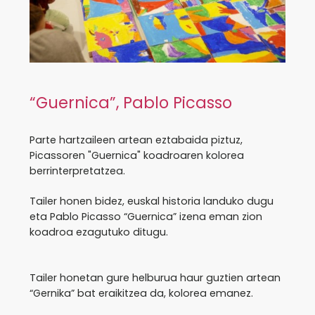
“Guernica”, Pablo Picasso
Parte hartzaileen artean eztabaida piztuz,
Picassoren "Guernica" koadroaren kolorea
berrinterpretatzea.
Tailer honen bidez, euskal historia landuko dugu
eta Pablo Picasso “Guernica” izena eman zion
koadroa ezagutuko ditugu.
Tailer honetan gure helburua haur guztien artean
“Gernika” bat eraikitzea da, kolorea emanez.