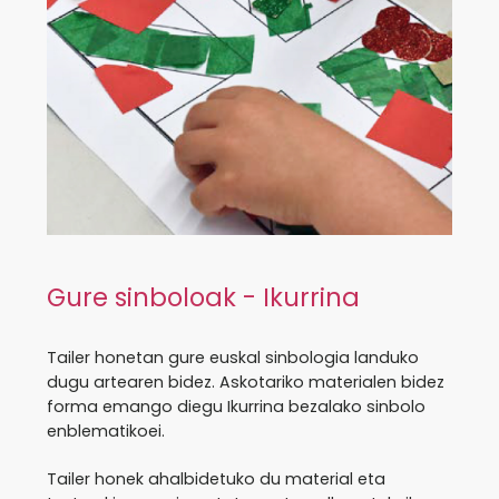
Gure sinboloak - Ikurrina
Tailer honetan gure euskal sinbologia landuko
dugu artearen bidez. Askotariko materialen bidez
forma emango diegu Ikurrina bezalako sinbolo
enblematikoei.
Tailer honek ahalbidetuko du material eta