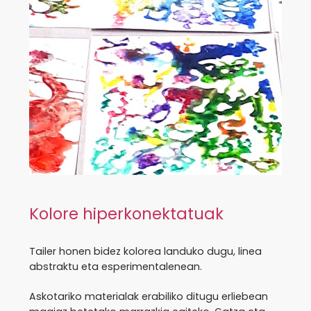
Kolore hiperkonektatuak
Tailer honen bidez kolorea landuko dugu, linea
abstraktu eta esperimentalenean.
Askotariko materialak erabiliko ditugu erliebean