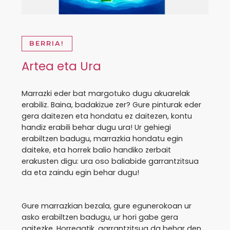
BERRIA!
Artea eta Ura
Marrazki eder bat margotuko dugu akuarelak
erabiliz. Baina, badakizue zer? Gure pinturak eder
gera daitezen eta hondatu ez daitezen, kontu
handiz erabili behar dugu ura! Ur gehiegi
erabiltzen badugu, marrazkia hondatu egin
daiteke, eta horrek balio handiko zerbait
erakusten digu: ura oso baliabide garrantzitsua
da eta zaindu egin behar dugu!
Gure marrazkian bezala, gure egunerokoan ur
asko erabiltzen badugu, ur hori gabe gera
gaitezke. Horregatik, garrantzitsua da behar den