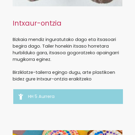
Intxaur-ontzia
Bizkaia mendiz inguratutako dago eta itsasoari
begira dago. Tailer honekin itsaso horretara
hurbilduko gara, itsasoa gogoratzeko apaingarri
mugikorra eginez.
Birziklatze-tailerra egingo dugu, arte plastikoen
bidez gure Intxaur-ontzia eraikitzeko
HH 5 Aurrera