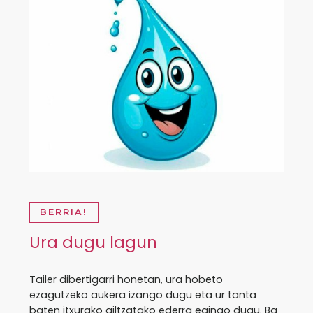
BERRIA!
Ura dugu lagun
Tailer dibertigarri honetan, ura hobeto
ezagutzeko aukera izango dugu eta ur tanta
baten itxurako giltzatako ederra egingo dugu. Ba