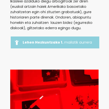
Ikasleei azalduko diegu arboglifoak zer diren
(euskal artzain haiek Amerikako basoetako
zuhaitzetan egin ohi zituzten grabatuak), gure
historiaren parte direnak. Ondoren, abiapuntu
honekin eta zuhaitzen lauzen bidez (egurrezko
diskoak), giltzetako ederra egingo dugu.
Lehen Hezkuntzako 1.
mailatik aurrera