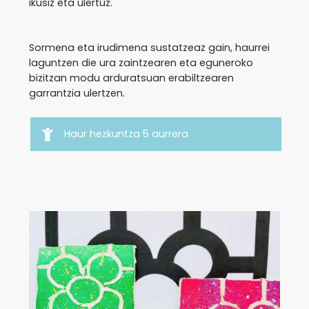
ikusiz eta ulertuz.
Sormena eta irudimena sustatzeaz gain, haurrei
laguntzen die ura zaintzearen eta eguneroko
bizitzan modu arduratsuan erabiltzearen
garrantzia ulertzen.
Haur hezkuntza 5 aurrera