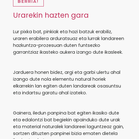
BERRIA!
Urarekin hazten gara
Lur pixka bat, pinkiak eta hazi batzuk erabiliz,
uraren erabilera arduratsuaz eta lurrak landareen
hazkuntza-prozesuan duten funtsezko
garrantziaz ikasteko aukera izango dute ikasleek.
Jarduera honen bidez, argi eta garbi ulertu ahal
izango dute nola elementu natural horiek
elkarrekin lan egiten duten landareak osasuntsu
eta indartsu garatu ahal izateko.
Gainera, iledun panpina bat egiten ikasiko dute
eta edalontzi bat begiekin apainduko dute urak
eta material naturalek landareei laguntzeaz gain,
sortzen dituzten panpinei bizia ematen dietela