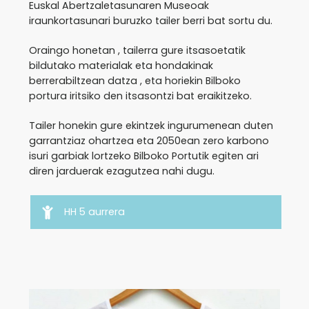
Euskal Abertzaletasunaren Museoak
iraunkortasunari buruzko tailer berri bat sortu du.
Oraingo honetan , tailerra gure itsasoetatik
bildutako materialak eta hondakinak
berrerabiltzean datza , eta horiekin Bilboko
portura iritsiko den itsasontzi bat eraikitzeko.
Tailer honekin gure ekintzek ingurumenean duten
garrantziaz ohartzea eta 2050ean zero karbono
isuri garbiak lortzeko Bilboko Portutik egiten ari
diren jarduerak ezagutzea nahi dugu.
HH 5 aurrera