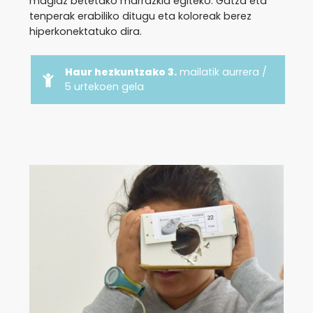
magiaz betetako marrazkia egiteko. Gatza eta
tenperak erabiliko ditugu eta koloreak berez
hiperkonektatuko dira.
Haur hezkuntzako 3.
mailatik aurrera /
5 urtekoen gela