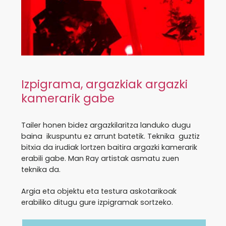
Izpigrama, argazkiak argazki
kamerarik gabe
Tailer honen bidez argazkilaritza landuko dugu
baina ikuspuntu ez arrunt batetik. Teknika guztiz
bitxia da irudiak lortzen baitira argazki kamerarik
erabili gabe. Man Ray artistak asmatu zuen
teknika da.
Argia eta objektu eta testura askotarikoak
erabiliko ditugu gure izpigramak sortzeko.