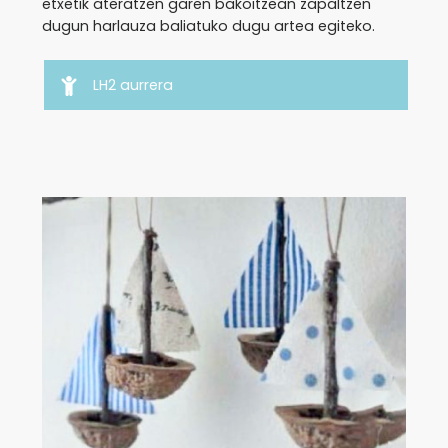
etxetik ateratzen garen bakoitzean zapaltzen
dugun harlauza baliatuko dugu artea egiteko.
LH2 aurrera