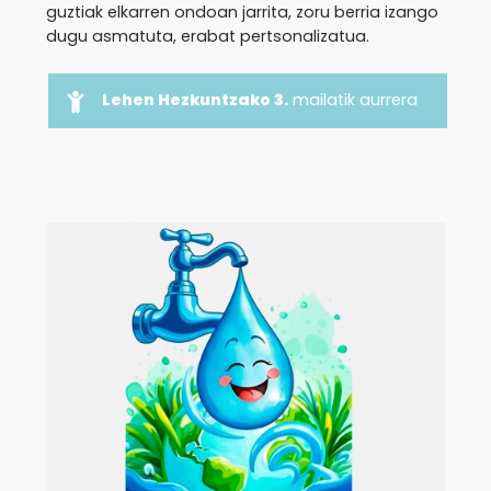
guztiak elkarren ondoan jarrita, zoru berria izango
dugu asmatuta, erabat pertsonalizatua.
Lehen Hezkuntzako 3.
mailatik aurrera