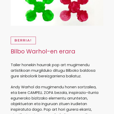
BERRIA!
Bilbo Warhol-en erara
Tailer honekin haurrak pop art mugimendu
artistikoan murgilduko ditugu Bilboko baldosa
gure sinbolorik bereizgarriena baliatuz.
Andy Warhol da mugimendu honen sortzailea,
eta bere CAMPELL ZOPA bezala, inspirazio-iturria
eguneroko bizitzako elementu arruntetan,
objektuetan eta inguruan zituen irudietan
inspiratuta dago. Pop art hori gurera ekarriz,