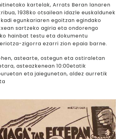
itinetako kartelak, Arrats Beran lanaren
kribua, 1938ko otsailean idazle euskaldunek
zkadi egunkariaren egoitzan egindako
txean sartzeko agiria eta ondorengo
ako hainbat testu eta dokumentu
eriotza-zigorra ezarri zion epaia barne.
ehen, astearte, ostegun eta ostiraletan
0etara, asteazkenean 10:00etatik
buruetan eta jaiegunetan, aldez aurretik
ta