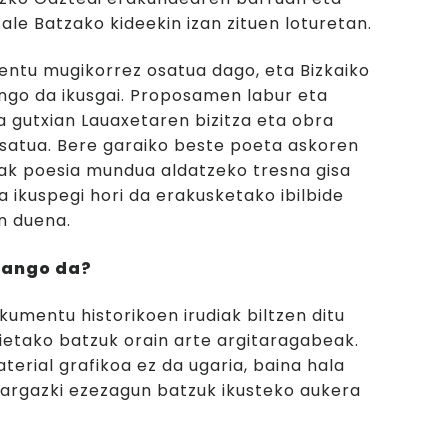
e Batzako kideekin izan zituen loturetan.
ntu mugikorrez osatua dago, eta Bizkaiko
ango da ikusgai. Proposamen labur eta
a gutxian Lauaxetaren bizitza eta obra
satua. Bere garaiko beste poeta askoren
ak poesia mundua aldatzeko tresna gisa
a ikuspegi hori da erakusketako ibilbide
n duena.
izango da?
kumentu historikoen irudiak biltzen ditu
ietako batzuk orain arte argitaragabeak.
terial grafikoa ez da ugaria, baina hala
argazki ezezagun batzuk ikusteko aukera