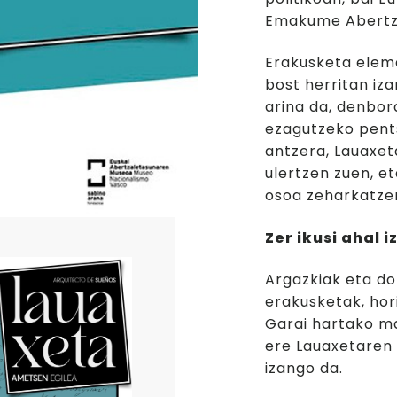
Emakume Abertzal
Erakusketa eleme
bost herritan iz
arina da, denbor
ezagutzeko pent
antzera, Lauaxet
ulertzen zuen, et
osoa zeharkatze
Zer ikusi ahal 
Argazkiak eta do
erakusketak, hor
Garai hartako ma
ere Lauaxetaren 
izango da.