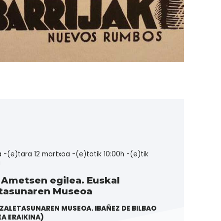
la -(e)tara 12 martxoa -(e)tatik 10:00h -(e)tik
a
 Ametsen egilea. Euskal
etasunaren Museoa
ZALETASUNAREN MUSEOA. IBAÑEZ DE BILBAO
EA ERAIKINA)