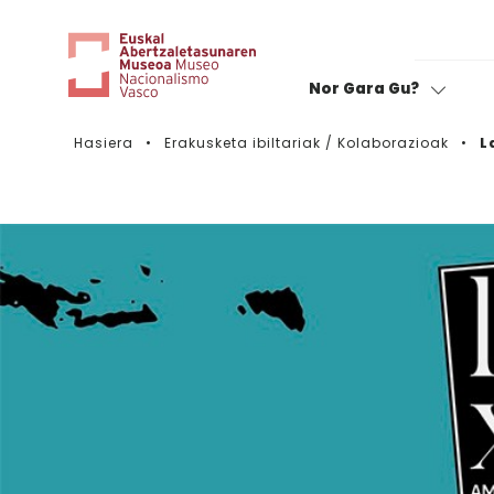
Nor Gara Gu?
Hasiera
Erakusketa ibiltariak / Kolaborazioak
L
Zinema:
Zure bisita baloratu
B
B
Muga barik
A
Espedizioak
M
Emakumeen karabana