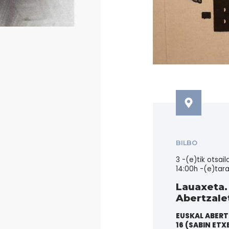
BILBO
3 -(e)tik otsai
14:00h -(e)tar
Lauaxeta.
Abertzal
EUSKAL ABERT
16 (SABIN ETX