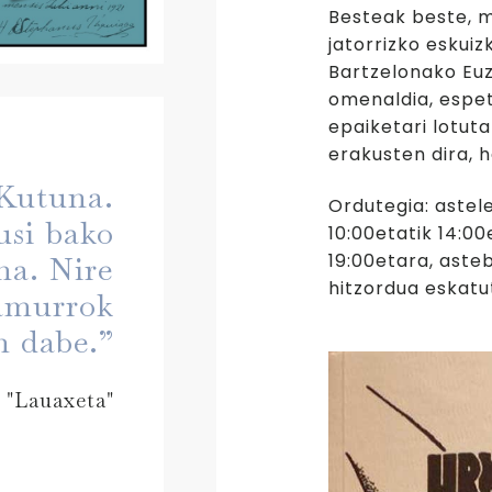
Besteak beste, m
jatorrizko eskuiz
Bartzelonako Eu
omenaldia, espe
epaiketari lotut
erakusten dira, h
 Kutuna.
Ordutegia: astel
usi bako
10:00etatik 14:0
19:00etara, aste
na. Nire
hitzordua eskatu
amurrok
n dabe.”
 "Lauaxeta"