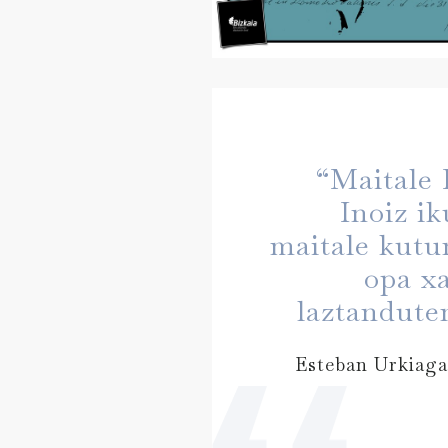
“Maitale
Inoiz ik
maitale kutu
opa x
laztandute
Esteban Urkiaga