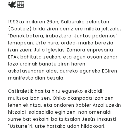
🕊️🎒
1993ko irailaren 26an, Salburuko zelaietan
(Gasteiz) bildu ziren berriz ere milaka jeltzale,
"Denok batera, irabaztera. Juntos podemos"
lemapean. Urte hura, ordea, marka berezia
izan zuen: Julio Iglesias Zamora enpresaria
ETAk bahituta zeukan, eta egun osoan zehar
lazo urdinak banatu ziren haren
askatasunaren alde, aurreko eguneko EGIren
manifestaldian bezala.
Ostiraletik hasita hiru eguneko ekitaldi-
multzoa izan zen. Ohiko akanpada izan zen
lehen ekintza, eta ondoren Xabier Arzalluzekin
hitzaldi-solasaldia egin zen, non omenaldi
xume bat eskaini baitzitzaion Jesús Insausti
"Uzturre"ri, urte hartako udan hildakoari.