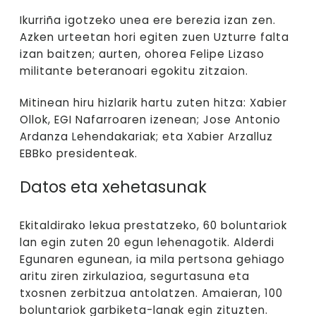
Ikurriña igotzeko unea ere berezia izan zen.
Azken urteetan hori egiten zuen Uzturre falta
izan baitzen; aurten, ohorea Felipe Lizaso
militante beteranoari egokitu zitzaion.
Mitinean hiru hizlarik hartu zuten hitza: Xabier
Ollok, EGI Nafarroaren izenean; Jose Antonio
Ardanza Lehendakariak; eta Xabier Arzalluz
EBBko presidenteak.
Datos eta xehetasunak
Ekitaldirako lekua prestatzeko, 60 boluntariok
lan egin zuten 20 egun lehenagotik. Alderdi
Egunaren egunean, ia mila pertsona gehiago
aritu ziren zirkulazioa, segurtasuna eta
txosnen zerbitzua antolatzen. Amaieran, 100
boluntariok garbiketa-lanak egin zituzten.