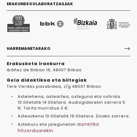
ERAKUNDE KOLABORATZAILEAK
HARREMANETARAKO
Erakusketa irankurra
Ibáñez de Bilbao 16, 48007 Bilbao
Gela didaktikoa eta biltegiak
Tere Verdes pasabidea, z/g 48007 Bilbao
Astelehena, asteartea, osteguna eta ostirala
10:00etatik 14:00etara. Audiogidarekin sarrera 5
€. Tarifa murriztua 3 €.
Asteazkena 10:00etatik 19:00etara. Doako sarrera.
aurretiko
Asteburu eta jaiegunetan
hitzorduarekin
.