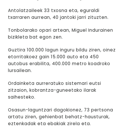
Antolatzaileek 33 txosna eta, eguraldi
txarraren aurrean, 40 jantoki jarri zituzten.
Tonbolarako opari artean, Miguel Indurainen
bizikleta bat egon zen.
Guztira 100.000 lagun inguru bildu ziren, oinez
etorritakoez gain 15.000 auto eta 450
autobus erabilita, 400.000 metro koadroko
lursailean.
Ordainketa aurreratuko sistemari eutsi
zitzaion, kobrantza-guneetako ilarak
saihesteko.
Osasun-laguntzari dagokionez, 73 pertsona
artatu ziren, gehienbat behatz-hausturak,
eztenkadak eta ebakiak zirela eta.