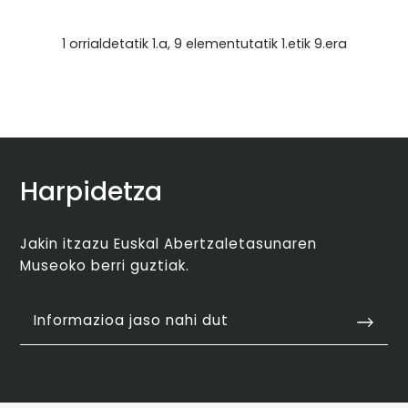
1 orrialdetatik 1.a, 9 elementutatik 1.etik 9.era
Harpidetza
Jakin itzazu Euskal Abertzaletasunaren
Museoko berri guztiak.
Informazioa jaso nahi dut