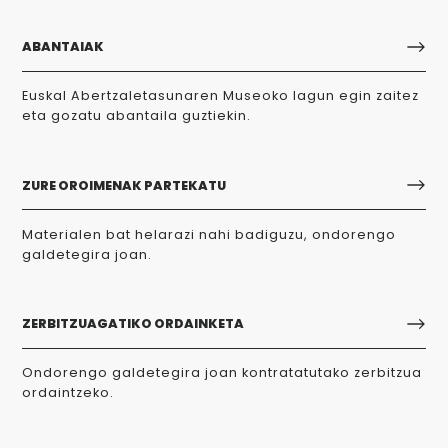
ABANTAIAK
Euskal Abertzaletasunaren Museoko lagun egin zaitez
eta gozatu abantaila guztiekin.
ZURE OROIMENAK PARTEKATU
Materialen bat helarazi nahi badiguzu, ondorengo
galdetegira joan.
ZERBITZUAGATIKO ORDAINKETA
Ondorengo galdetegira joan kontratatutako zerbitzua
ordaintzeko.