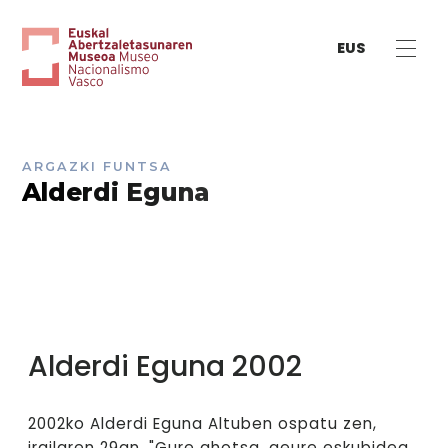
EUS
ARGAZKI FUNTSA
Alderdi Eguna
Alderdi Eguna 2002
2002ko Alderdi Eguna Altuben ospatu zen,
irailaren 29an, "Gure ahotsa, geure eskubidea.