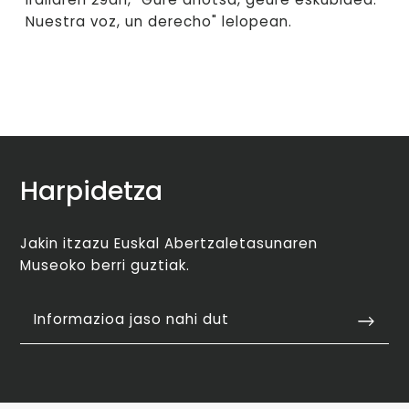
Nuestra voz, un derecho" lelopean.
Harpidetza
Jakin itzazu Euskal Abertzaletasunaren
Museoko berri guztiak.
Informazioa jaso nahi dut