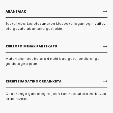
ABANTAIAK
Euskal Abertzaletasunaren Museoko lagun egin zaitez
eta gozatu abantaila guztiekin.
ZURE OROIMENAK PARTEKATU
Materialen bat helarazi nahi badiguzu, ondorengo
galdetegira joan.
ZERBITZUAGATIKO ORDAINKETA
Ondorengo galdetegira joan kontratatutako zerbitzua
ordaintzeko.