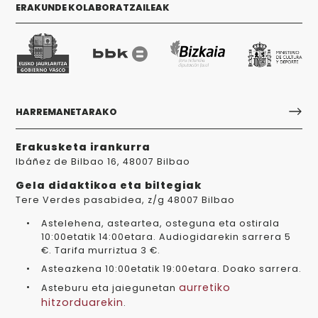
ERAKUNDE KOLABORATZAILEAK
HARREMANETARAKO
Erakusketa irankurra
Ibáñez de Bilbao 16, 48007 Bilbao
Gela didaktikoa eta biltegiak
Tere Verdes pasabidea, z/g 48007 Bilbao
Astelehena, asteartea, osteguna eta ostirala
10:00etatik 14:00etara. Audiogidarekin sarrera 5
€. Tarifa murriztua 3 €.
Asteazkena 10:00etatik 19:00etara. Doako sarrera.
aurretiko
Asteburu eta jaiegunetan
hitzorduarekin
.