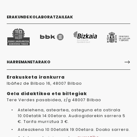
ERAKUNDE KOLABORATZAILEAK
HARREMANETARAKO
Erakusketa irankurra
Ibáñez de Bilbao 16, 48007 Bilbao
Gela didaktikoa eta biltegiak
Tere Verdes pasabidea, z/g 48007 Bilbao
Astelehena, asteartea, osteguna eta ostirala
10:00etatik 14:00etara. Audiogidarekin sarrera 5
€. Tarifa murriztua 3 €.
Asteazkena 10:00etatik 19:00etara. Doako sarrera.