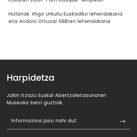
Hizlariak: Iñigo Urkullu Euskadiko lehendakaria
eta Andoni Ortuzar EBBren lehendakaria
Harpidetza
Jakin itzazu Euskal Abertzaletasunaren
Museoko berri guztiak.
Informazioa jaso nahi dut