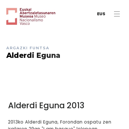
EUS
ARGAZKI FUNTSA
Alderdi Eguna
Alderdi Eguna 2013
2013ko Alderdi Eguna, Forondan ospatu zen
irailaren 29an "I am basque" lelopean