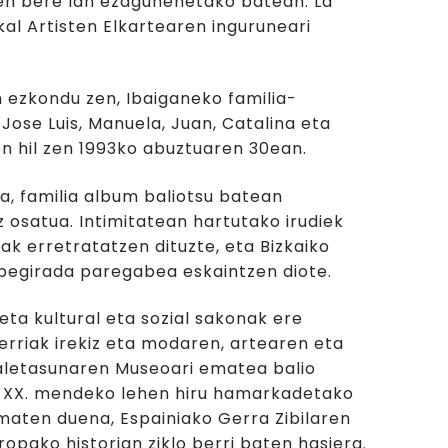
en bere lan ezagunenetako batean: La
kal Artisten Elkartearen inguruneari
in ezkondu zen, Ibaiganeko familia-
 Jose Luis, Manuela, Juan, Catalina eta
on hil zen 1993ko abuztuaren 30ean.
na, familia album baliotsu batean
 osatua. Intimitatean hartutako irudiek
ak erretratatzen dituzte, eta Bizkaiko
 begirada paregabea eskaintzen diote.
eta kultural eta sozial sakonak ere
riak irekiz eta modaren, artearen eta
aletasunaren Museoari ematea balio
da, XX. mendeko lehen hiru hamarkadetako
aten duena, Espainiako Gerra Zibilaren
opako historian ziklo berri baten hasiera.