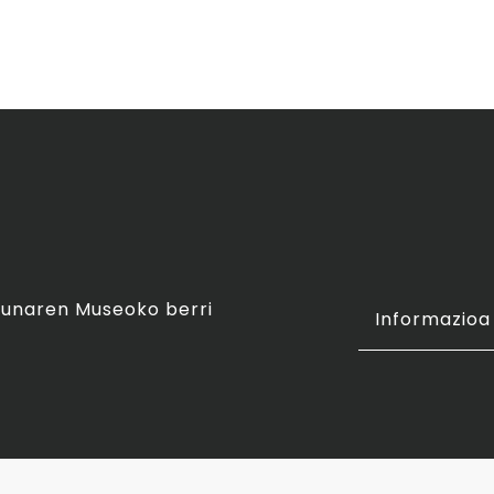
asunaren Museoko berri
Informazioa 