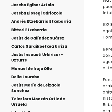
192
Joseba Egibar Artola
puer
lotu
Joseba Elosegi Odriozola
Andrés Etxebarria Etxebarria
1929
Bittori Etxeberria
egoi
Toma
Jesús de Galíndez Suárez
Carlos Garaikoetxea Urriza
Bere
Jesús Insausti Urkirizar -
doku
Uzturre
egun
elit
Manuel de Irujo Ollo
Delia Lauroba
Funt
Jesús María de Leizaola
era
Sanchez
ohi
hist
Telesforo Monzón Ortiz de
Bil
Urruela
eta 