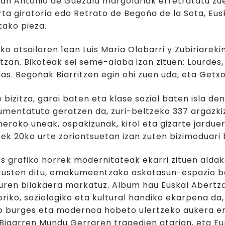
7an Antonio de Guezala margolariak erretratatu zu
ta giratoria edo Retrato de Begoña de la Sota, Eus
tako pieza.
ko otsailaren 1ean Luis Maria Olabarri y Zubiriarek
tzan. Bikoteak sei seme-alaba izan zituen: Lourdes,
s. Begoñak Biarritzen egin ohi zuen uda, eta Getx
 bizitza, garai baten eta klase sozial baten isla de
mentatuta geratzen da, zuri-beltzeko 337 argazkiz
eroko uneak, ospakizunak, kirol eta gizarte jarduer
eek 20ko urte zoriontsuetan izan zuten bizimoduari
s grafiko horrek modernitateak ekarri zituen aldak
kusten ditu, emakumeentzako askatasun-espazio ber
turen bilakaera markatuz. Album hau Euskal Abertz
oriko, soziologiko eta kultural handiko ekarpena 
bo burges eta modernoa hobeto ulertzeko aukera em
Bigarren Mundu Gerraren tragedien atarian, eta Eur