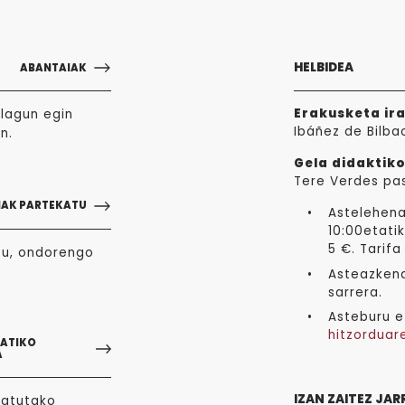
HELBIDEA
ABANTAIAK
Erakusketa ir
lagun egin
Ibáñez de Bilba
n.
Gela didaktiko
Tere Verdes pa
NAK PARTEKATU
Astelehena
10:00etatik
5 €. Tarifa
zu, ondorengo
Asteazkena
sarrera.
Asteburu e
hitzorduar
GATIKO
A
IZAN ZAITEZ JAR
tatutako