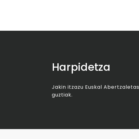
Harpidetza
Jakin itzazu Euskal Abertzalet
guztiak.