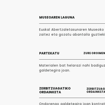
MUSEOAREN LAGUNA
Euskal Abertzaletasunaren Museoko 
zaitez eta gozatu abantaila guztieki
PARTEKATU
ZURE OROIME
Materialen bat helarazi nahi badigu
galdetegira joan.
ZERBITZUAGATIKO
ZERBITZUA
ORDAINKETA
ORDAINKET
Ondorengo galdetegira joan kontra