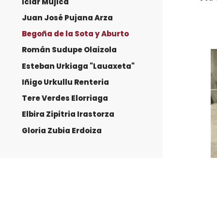
Iciar Mujica
Juan José Pujana Arza
Begoña de la Sota y Aburto
Román Sudupe Olaizola
Esteban Urkiaga "Lauaxeta"
Iñigo Urkullu Renteria
Tere Verdes Elorriaga
Elbira Zipitria Irastorza
Gloria Zubia Erdoiza