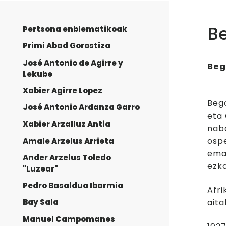
Be
Pertsona enblematikoak
Primi Abad Gorostiza
José Antonio de Agirre y
Beg
Lekube
Xabier Agirre Lopez
Bego
José Antonio Ardanza Garro
eta 
Xabier Arzalluz Antia
nab
ospe
Amale Arzelus Arrieta
emat
Ander Arzelus Toledo
ezko
"Luzear"
Pedro Basaldua Ibarmia
Afri
aita
Bay Sala
Manuel Campomanes