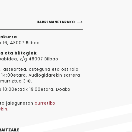
HARREMANETARAKO
ankurra
o 16, 48007 Bilbao
a eta biltegiak
sabidea, z/g 48007 Bilbao
, asteartea, osteguna eta ostirala
 14:00etara. Audiogidarekin sarrera
 murriztua 3 €.
 10:00etatik 19:00etara. Doako
ta jaiegunetan
aurretiko
ekin
.
RAITZAILE