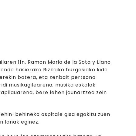
n bizitza
ilaren 11n, Ramon Maria de la Sota y Llano
mende hasierako Bizkaiko burgesiako kide
rekin batera, eta zenbait pertsona
ridi musikagilearena, musika eskolak
apilauarena, bere lehen jaunartzea zein
behin-behineko ospitale gisa egokitu zuen
in lanak eginez.