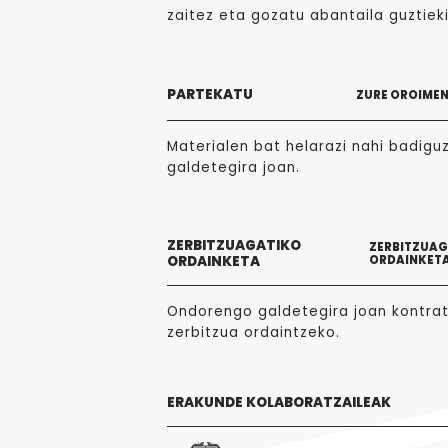
zaitez eta gozatu abantaila guztieki
PARTEKATU
ZURE OROIME
Materialen bat helarazi nahi badigu
galdetegira joan.
ZERBITZUAGATIKO
ZERBITZUA
ORDAINKETA
ORDAINKET
Ondorengo galdetegira joan kontra
zerbitzua ordaintzeko.
ERAKUNDE KOLABORATZAILEAK