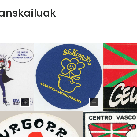
Museoko materiale
anskailuak
Gazte ekintzaleak