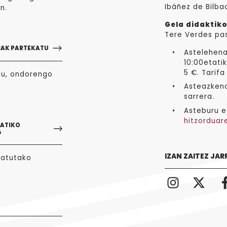
Ibáñez de Bilba
n.
Gela didaktiko
Tere Verdes pa
NAK PARTEKATU
Astelehena
10:00etatik
5 €. Tarifa
zu, ondorengo
Asteazkena
sarrera.
Asteburu e
hitzorduar
GATIKO
A
IZAN ZAITEZ JAR
tatutako