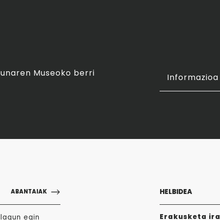
asunaren Museoko berri
Informazioa 
HELBIDEA
ABANTAIAK
Erakusketa ir
lagun egin