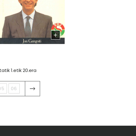
atik 1.etik 20.era
05
06