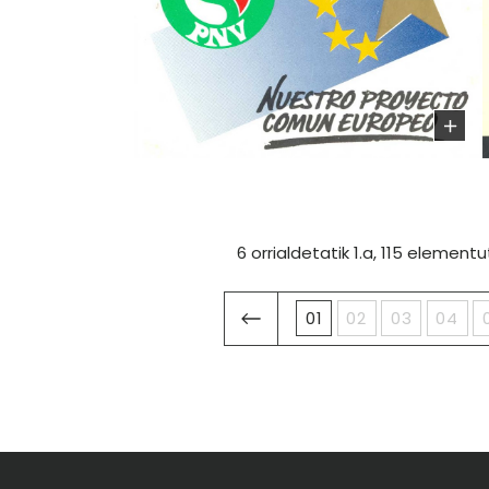
6 orrialdetatik 1.a, 115 elementut
01
02
03
04