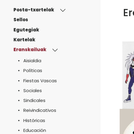
Er
Posta-txartelak
Sellos
Egutegiak
Kartelak
Eranskailuak
Aisialdia
Políticas
Fiestas Vascas
Sociales
Sindicales
Reivindicativos
Históricas
Educación