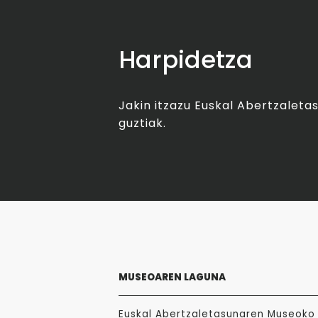
Harpidetza
Jakin itzazu Euskal Abertzalet
guztiak.
MUSEOAREN LAGUNA
Euskal Abertzaletasunaren Museoko 