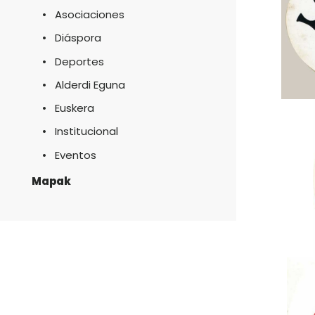
Asociaciones
Diáspora
Deportes
Alderdi Eguna
Euskera
Institucional
Eventos
Mapak