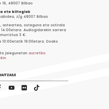
o 16, 48007 Bilbao
a eta biltegiak
sabidea, z/g 48007 Bilbao
, asteartea, osteguna eta ostirala
 14:00etara. Audiogidarekin sarrera
 murriztua 3 €.
 10:00etatik 19:00etara. Doako
ta jaiegunetan
aurretiko
ekin
.
RAITZAILE