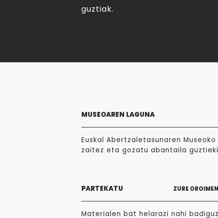
guztiak.
MUSEOAREN LAGUNA
Euskal Abertzaletasunaren Museoko 
zaitez eta gozatu abantaila guztieki
PARTEKATU
ZURE OROIME
Materialen bat helarazi nahi badigu