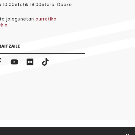
 10:00etatik 19:00etara. Doako
ta jaiegunetan
aurretiko
ekin
.
RAITZAILE