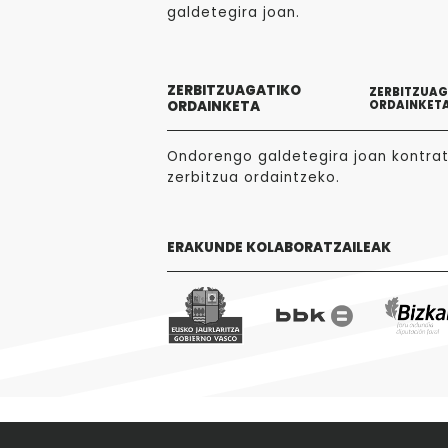
galdetegira joan.
ZERBITZUAGATIKO
ZERBITZUA
ORDAINKETA
ORDAINKET
Ondorengo galdetegira joan kontra
zerbitzua ordaintzeko.
ERAKUNDE KOLABORATZAILEAK