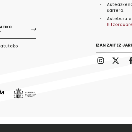
Asteazkena
sarrera.
Asteburu e
hitzorduar
GATIKO
A
IZAN ZAITEZ JAR
tatutako