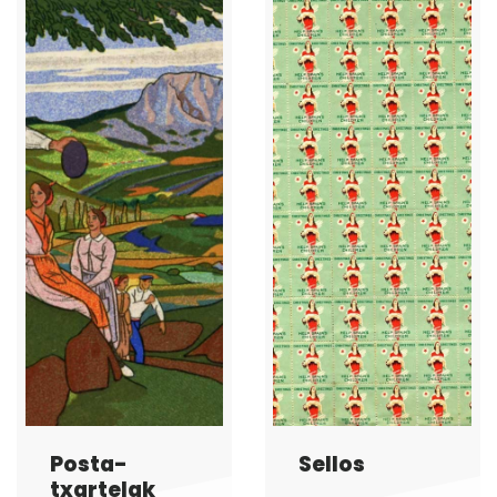
Posta-
Sellos
txartelak