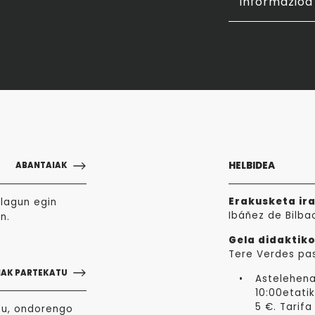
Informazioa 
HELBIDEA
ABANTAIAK
Erakusketa ir
lagun egin
Ibáñez de Bilba
n.
Gela didaktiko
Tere Verdes pa
NAK PARTEKATU
Astelehena
10:00etatik
5 €. Tarifa
zu, ondorengo