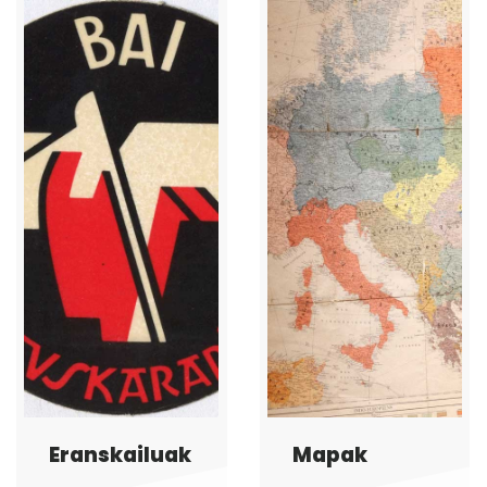
n bizitza
Eranskailuak
Mapak