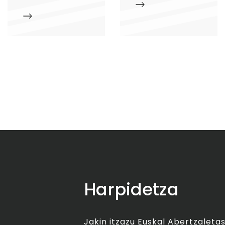
Harpidetza
Jakin itzazu Euskal Abertzalet