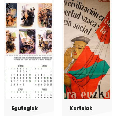
Museoko materiale
Gazte ekintzaleak
Egutegiak
Kartelak