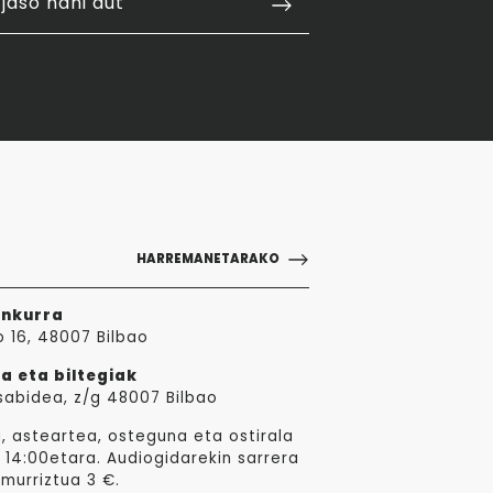
jaso nahi dut
HARREMANETARAKO
ankurra
o 16, 48007 Bilbao
a eta biltegiak
sabidea, z/g 48007 Bilbao
, asteartea, osteguna eta ostirala
 14:00etara. Audiogidarekin sarrera
 murriztua 3 €.