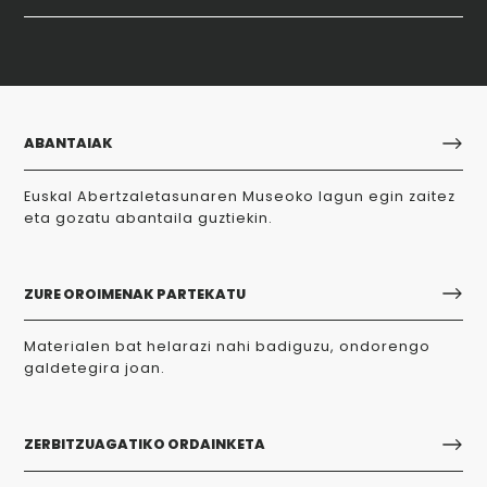
ABANTAIAK
Euskal Abertzaletasunaren Museoko lagun egin zaitez
eta gozatu abantaila guztiekin.
ZURE OROIMENAK PARTEKATU
Materialen bat helarazi nahi badiguzu, ondorengo
galdetegira joan.
ZERBITZUAGATIKO ORDAINKETA