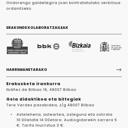
Ondorengo galdetegira joan kontratatutako zerbitzua
ordaintzeko.
ERAKUNDE KOLABORATZAILEAK
HARREMANETARAKO
Erakusketa irankurra
Ibáñez de Bilbao 16, 48007 Bilbao
Gela didaktikoa eta biltegiak
Tere Verdes pasabidea, z/g 48007 Bilbao
Astelehena, asteartea, osteguna eta ostirala
10:00etatik 14:00etara. Audiogidarekin sarrera 5
€. Tarifa murriztua 3 €.