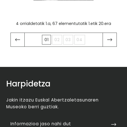
4 orrialdetatik 1.a, 67 elementutatik 1.etik 20.era
01
02
03
04
Harpidetza
Jakin itzazu Euskal Abertzaletasunaren
Museoko berri guztiak.
Informazioa jaso nahi dut