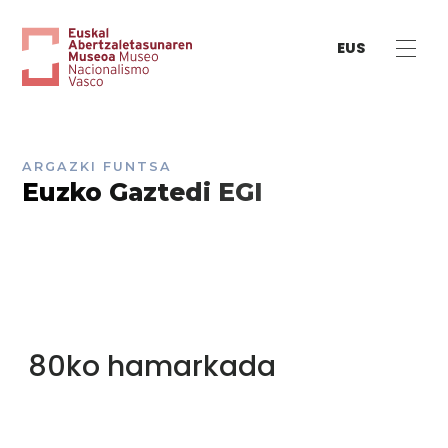
EUS
ARGAZKI FUNTSA
Euzko Gaztedi EGI
80ko hamarkada