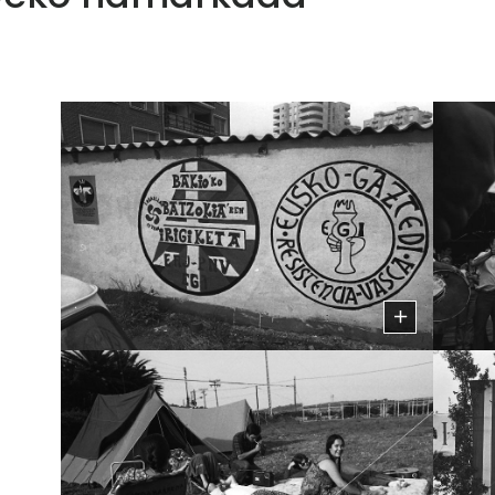
Museoko materiale
Gazte ekintzaleak