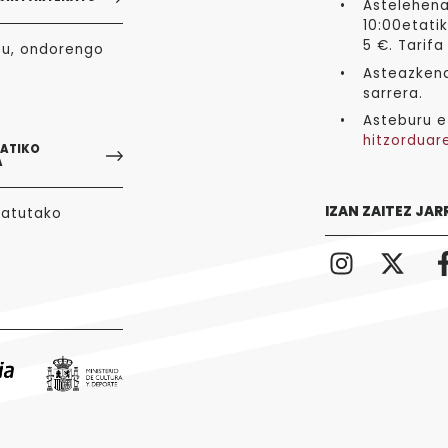
Astelehena
10:00etatik
5 €. Tarifa
zu, ondorengo
Asteazkena
sarrera.
Asteburu e
hitzorduar
GATIKO
A
IZAN ZAITEZ JAR
tatutako