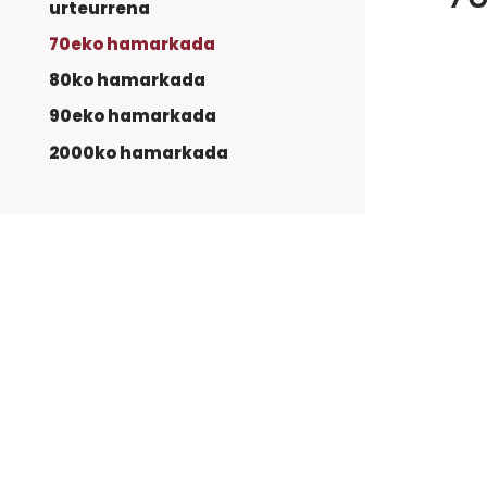
urteurrena
70eko hamarkada
80ko hamarkada
90eko hamarkada
2000ko hamarkada