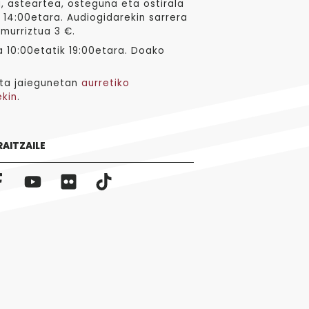
, asteartea, osteguna eta ostirala
 14:00etara. Audiogidarekin sarrera
 murriztua 3 €.
 10:00etatik 19:00etara. Doako
ta jaiegunetan
aurretiko
ekin
.
RAITZAILE