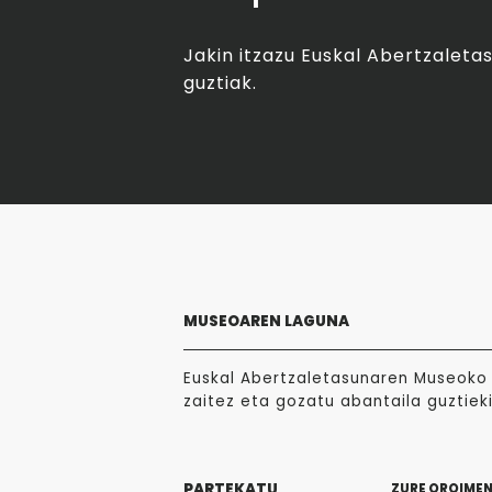
Jakin itzazu Euskal Abertzalet
guztiak.
MUSEOAREN LAGUNA
Euskal Abertzaletasunaren Museoko 
zaitez eta gozatu abantaila guztieki
PARTEKATU
ZURE OROIME