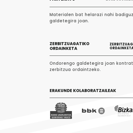
Materialen bat helarazi nahi badigu
galdetegira joan.
ZERBITZUAGATIKO
ZERBITZUA
ORDAINKETA
ORDAINKET
Ondorengo galdetegira joan kontra
zerbitzua ordaintzeko.
ERAKUNDE KOLABORATZAILEAK