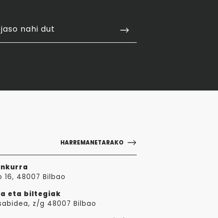
jaso nahi dut
HARREMANETARAKO
ankurra
o 16, 48007 Bilbao
a eta biltegiak
sabidea, z/g 48007 Bilbao