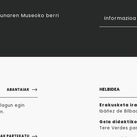
asunaren Museoko berri
Informazioa 
HELBIDEA
ABANTAIAK
Erakusketa ir
lagun egin
Ibáñez de Bilba
n.
Gela didaktiko
Tere Verdes pa
NAK PARTEKATU