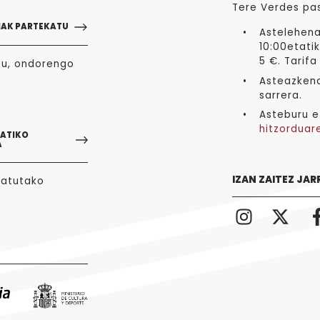
Tere Verdes pa
NAK PARTEKATU
Astelehena
10:00etatik
5 €. Tarifa
zu, ondorengo
Asteazkena
sarrera.
Asteburu e
hitzorduar
GATIKO
A
IZAN ZAITEZ JAR
tatutako