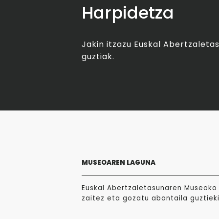
Harpidetza
Jakin itzazu Euskal Abertzalet
guztiak.
MUSEOAREN LAGUNA
Euskal Abertzaletasunaren Museoko 
zaitez eta gozatu abantaila guztieki