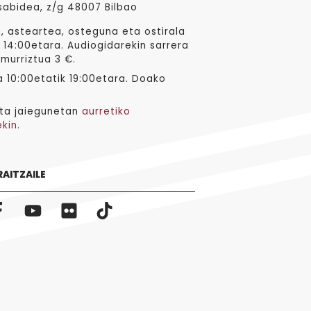
sabidea, z/g 48007 Bilbao
, asteartea, osteguna eta ostirala
 14:00etara. Audiogidarekin sarrera
 murriztua 3 €.
 10:00etatik 19:00etara. Doako
ta jaiegunetan
aurretiko
ekin
.
RAITZAILE