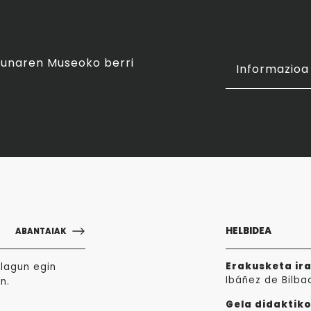
asunaren Museoko berri
Informazioa 
HELBIDEA
ABANTAIAK
Erakusketa ir
lagun egin
Ibáñez de Bilba
n.
Gela didaktiko