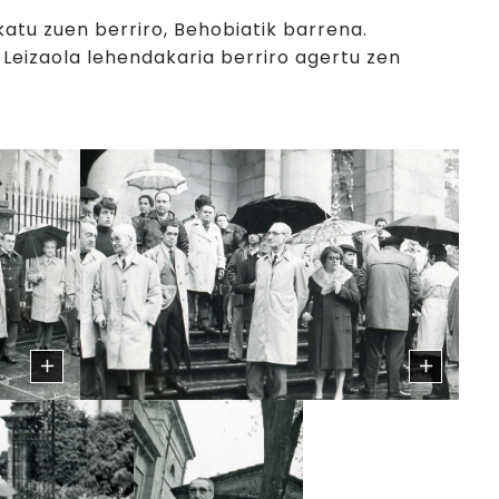
tu zuen berriro, Behobiatik barrena.
 Leizaola lehendakaria berriro agertu zen