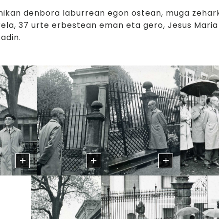
nikan denbora laburrean egon ostean, muga zeharka
ela, 37 urte erbestean eman eta gero, Jesus Maria
adin.