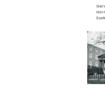
Ger
Horr
Eusk