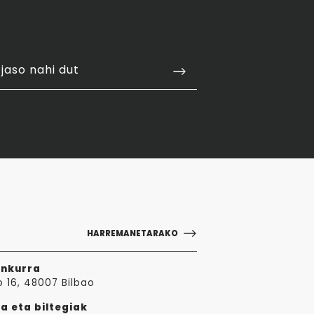
jaso nahi dut
HARREMANETARAKO
ankurra
o 16, 48007 Bilbao
a eta biltegiak