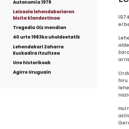
Autonomía 1979
Leizaola lehendakariaren
1974
bisita klandestinoa
erbe
Tragedia Oiz mendian
40 urte 1983ko uholdeetatik
Lehe
alde
Lehendakari Zaharra
Sara
Euskadira itzultzea
arri
Une historikoak
Agirre Uruguain
Ordu
hiru
lehe
nazi
Hurr
asti
Gero