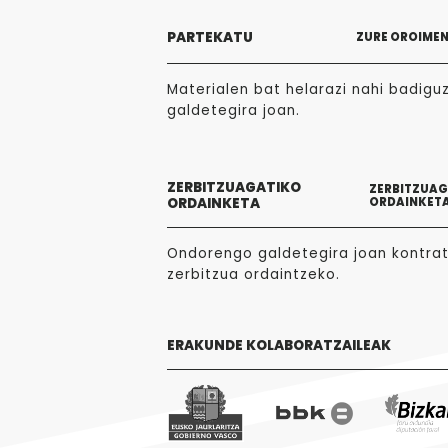
PARTEKATU
ZURE OROIME
Materialen bat helarazi nahi badigu
galdetegira joan.
ZERBITZUAGATIKO
ZERBITZUA
ORDAINKETA
ORDAINKET
Ondorengo galdetegira joan kontra
zerbitzua ordaintzeko.
ERAKUNDE KOLABORATZAILEAK