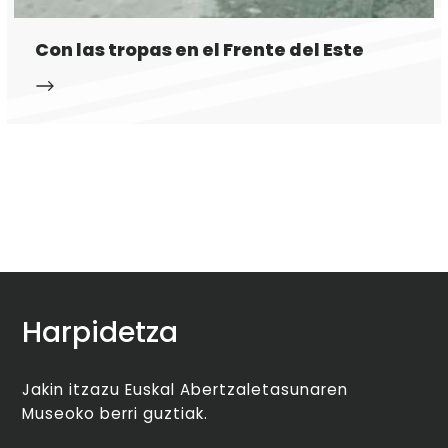
Con las tropas en el Frente del Este
Harpidetza
Jakin itzazu Euskal Abertzaletasunaren
Museoko berri guztiak.