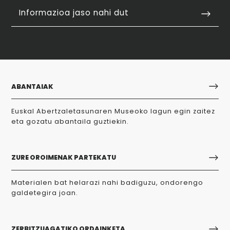
Informazioa jaso nahi dut
ABANTAIAK
Euskal Abertzaletasunaren Museoko lagun egin zaitez
eta gozatu abantaila guztiekin.
ZURE OROIMENAK PARTEKATU
Materialen bat helarazi nahi badiguzu, ondorengo
galdetegira joan.
ZERBITZUAGATIKO ORDAINKETA