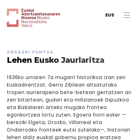
EUS
ARGAZKI FUNTSA
Lehen Eusko Jaurlaritza
1936ko urriaren 7a mugarri historikoa izan zen
Euskadirentzat. Gerra Zibilean altxatutako
tropen aurrerapena bete-betean gertatzen ari
zen bitartean, gudari eta milizianoek Gipuzkoa
eta Bizkaiaren arteko mugako frontea
egonkortzea lortu zuten. Egoera horri esker —
bereziki Elgeta, Orozko, Villarreal eta
Ondarroako fronteek eutsi zutelako—, historian
lehen aldiz euskal gobernu propioa eratzea