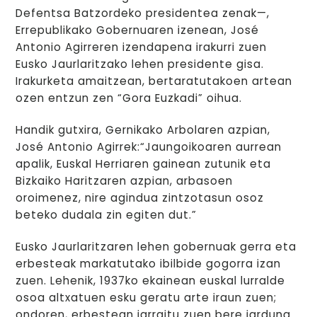
Defentsa Batzordeko presidentea zenak—,
Errepublikako Gobernuaren izenean, José
Antonio Agirreren izendapena irakurri zuen
Eusko Jaurlaritzako lehen presidente gisa.
Irakurketa amaitzean, bertaratutakoen artean
ozen entzun zen “Gora Euzkadi” oihua.
Handik gutxira, Gernikako Arbolaren azpian,
José Antonio Agirrek:“Jaungoikoaren aurrean
apalik, Euskal Herriaren gainean zutunik eta
Bizkaiko Haritzaren azpian, arbasoen
oroimenez, nire agindua zintzotasun osoz
beteko dudala zin egiten dut.”
Eusko Jaurlaritzaren lehen gobernuak gerra eta
erbesteak markatutako ibilbide gogorra izan
zuen. Lehenik, 1937ko ekainean euskal lurralde
osoa altxatuen esku geratu arte iraun zuen;
ondoren, erbestean jarraitu zuen bere jarduna