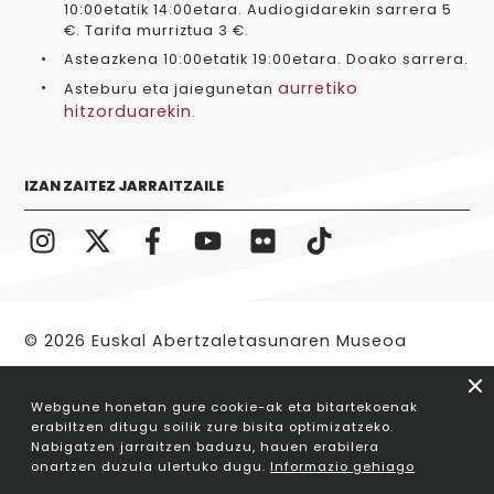
10:00etatik 14:00etara. Audiogidarekin sarrera 5
€. Tarifa murriztua 3 €.
Asteazkena 10:00etatik 19:00etara. Doako sarrera.
aurretiko
Asteburu eta jaiegunetan
hitzorduarekin
.
IZAN ZAITEZ JARRAITZAILE
© 2026 Euskal Abertzaletasunaren Museoa
Legezko oharra
Webgune honetan gure cookie-ak eta bitartekoenak
erabiltzen ditugu soilik zure bisita optimizatzeko.
Nabigatzen jarraitzen baduzu, hauen erabilera
onartzen duzula ulertuko dugu.
Informazio gehiago