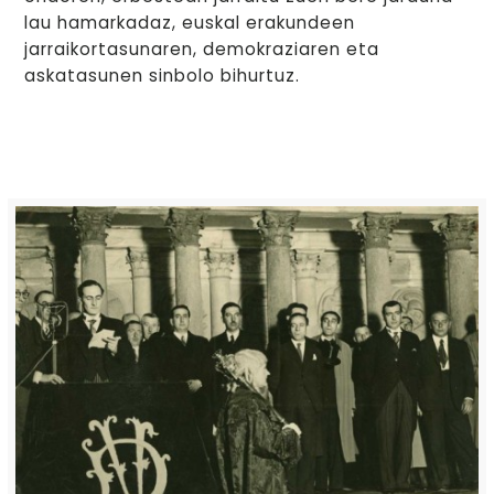
lau hamarkadaz, euskal erakundeen
jarraikortasunaren, demokraziaren eta
askatasunen sinbolo bihurtuz.