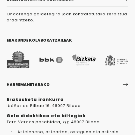
Ondorengo galdetegira joan kontratatutako zerbitzua
ordaintzeko.
ERAKUNDE KOLABORATZAILEAK
HARREMANETARAKO
Erakusketa irankurra
Ibáñez de Bilbao 16, 48007 Bilbao
Gela didaktikoa eta biltegiak
Tere Verdes pasabidea, z/g 48007 Bilbao
Astelehena, asteartea, osteguna eta ostirala