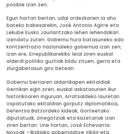
posible izan zen.
Egun hartan bertan, udal ordezkarien ia aho
bateko babesarekin, José Antonio Agirre eta
Lekube Eusko Jaurlaritzako lehen lehendakari
izendatu zuten. Gobernu hura batasuneko edo
kontzentrazio nazionaleko gobernua izan zen;
izan ere, Errepublikarekiko leial ziren euskal
alderdi politiko guztiak bildu zituen, gerra eta
ziurgabetasun giro betean.
Gobernu berriaren aldarrikapen ekitaldiak
Gernikan egin ziren, euskal askatasunen ikur
historikoaren inguruan. Arratsaldeko lauretan
ospatutako ekitaldian gorputz diplomatikoa,
Defentsa Batzordeko kideak, Gorteetako
diputatuak, zinegotziak eta kazetariak izan
ziren bertan. Une hartan, José Echevarría
Novoak —Bizkaiko gobernadore zibila eta