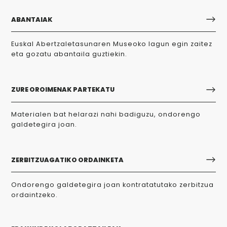
ABANTAIAK
Euskal Abertzaletasunaren Museoko lagun egin zaitez
eta gozatu abantaila guztiekin.
ZURE OROIMENAK PARTEKATU
Materialen bat helarazi nahi badiguzu, ondorengo
galdetegira joan.
ZERBITZUAGATIKO ORDAINKETA
Ondorengo galdetegira joan kontratatutako zerbitzua
ordaintzeko.