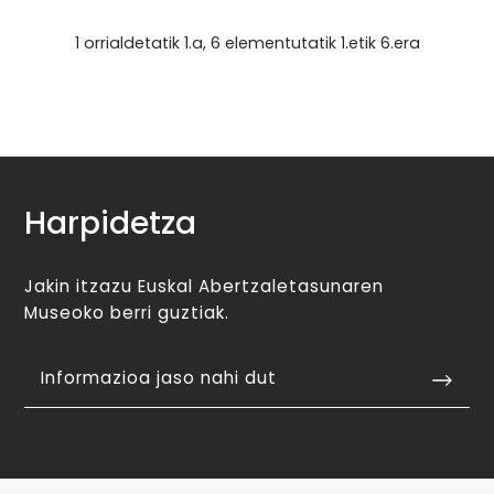
1 orrialdetatik 1.a, 6 elementutatik 1.etik 6.era
Harpidetza
Jakin itzazu Euskal Abertzaletasunaren
Museoko berri guztiak.
Informazioa jaso nahi dut