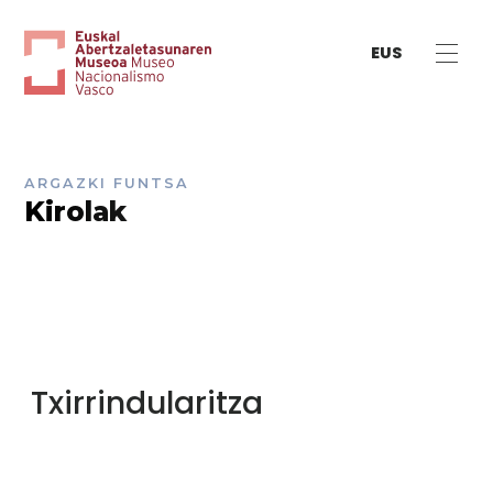
EUS
ARGAZKI FUNTSA
Kirolak
Txirrindularitza