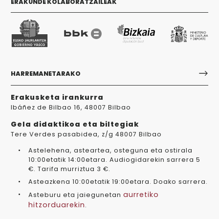
ERAKUNDE KOLABORATZAILEAK
HARREMANETARAKO
Erakusketa irankurra
Ibáñez de Bilbao 16, 48007 Bilbao
Gela didaktikoa eta biltegiak
Tere Verdes pasabidea, z/g 48007 Bilbao
Astelehena, asteartea, osteguna eta ostirala
10:00etatik 14:00etara. Audiogidarekin sarrera 5
€. Tarifa murriztua 3 €.
Asteazkena 10:00etatik 19:00etara. Doako sarrera.
aurretiko
Asteburu eta jaiegunetan
hitzorduarekin
.