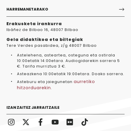
HARREMANETARAKO
Erakusketa irankurra
Ibáñez de Bilbao 16, 48007 Bilbao
Gela didaktikoa eta biltegiak
Tere Verdes pasabidea, z/g 48007 Bilbao
Astelehena, asteartea, osteguna eta ostirala
10:00etatik 14:00etara. Audiogidarekin sarrera 5
€. Tarifa murriztua 3 €.
Asteazkena 10:00etatik 19:00etara. Doako sarrera.
aurretiko
Asteburu eta jaiegunetan
hitzorduarekin
.
IZAN ZAITEZ JARRAITZAILE