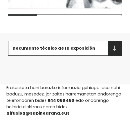
1
2
3
4
Documento técnico de la exposición
Erakusketa honi buruzko informazio gehiago jaso nahi
baduzu, mesedez, jar zaitez harremanetan ondorengo
telefonoaren bidez
944 056 450
edo ondorengo
helbide elektronikoaren bidez:
difusioa@sabinoarana.eus