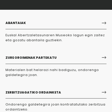
ABANTAIAK
Euskal Abertzaletasunaren Museoko lagun egin zaitez
eta gozatu abantaila guztiekin.
ZURE OROIMENAK PARTEKATU
Materialen bat helarazi nahi badiguzu, ondorengo
galdetegira joan.
ZERBITZUAGATIKO ORDAINKETA
Ondorengo galdetegira joan kontratatutako zerbitzua
ordaintzeko.