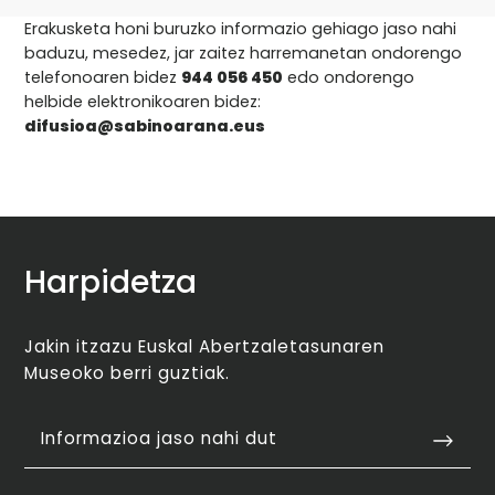
Erakusketa honi buruzko informazio gehiago jaso nahi
baduzu, mesedez, jar zaitez harremanetan ondorengo
telefonoaren bidez
944 056 450
edo ondorengo
helbide elektronikoaren bidez:
difusioa@sabinoarana.eus
Harpidetza
Jakin itzazu Euskal Abertzaletasunaren
Museoko berri guztiak.
Informazioa jaso nahi dut