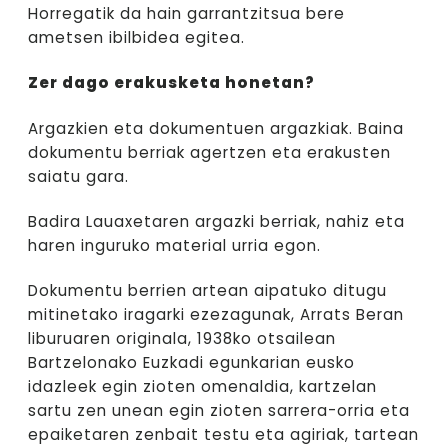
Horregatik da hain garrantzitsua bere
ametsen ibilbidea egitea.
Zer dago erakusketa honetan?
Argazkien eta dokumentuen argazkiak. Baina
dokumentu berriak agertzen eta erakusten
saiatu gara.
Badira Lauaxetaren argazki berriak, nahiz eta
haren inguruko material urria egon.
Dokumentu berrien artean aipatuko ditugu
mitinetako iragarki ezezagunak, Arrats Beran
liburuaren originala, 1938ko otsailean
Bartzelonako Euzkadi egunkarian eusko
idazleek egin zioten omenaldia, kartzelan
sartu zen unean egin zioten sarrera-orria eta
epaiketaren zenbait testu eta agiriak, tartean