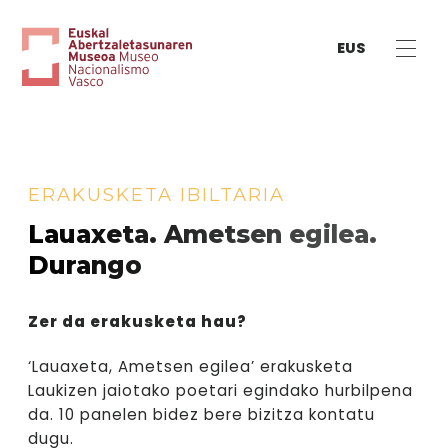
EUS
ERAKUSKETA IBILTARIA
Lauaxeta. Ametsen egilea.
Durango
Zer da erakusketa hau?
‘Lauaxeta, Ametsen egilea’ erakusketa
Laukizen jaiotako poetari egindako hurbilpena
da. 10 panelen bidez bere bizitza kontatu
dugu.