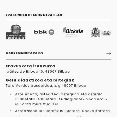
ERAKUNDE KOLABORATZAILEAK
HARREMANETARAKO
Erakusketa irankurra
Ibáñez de Bilbao 16, 48007 Bilbao
Gela didaktikoa eta biltegiak
Tere Verdes pasabidea, z/g 48007 Bilbao
Astelehena, asteartea, osteguna eta ostirala
10:00etatik 14:00etara. Audiogidarekin sarrera 5
€. Tarifa murriztua 3 €.
Asteazkena 10:00etatik 19:00etara. Doako sarrera.