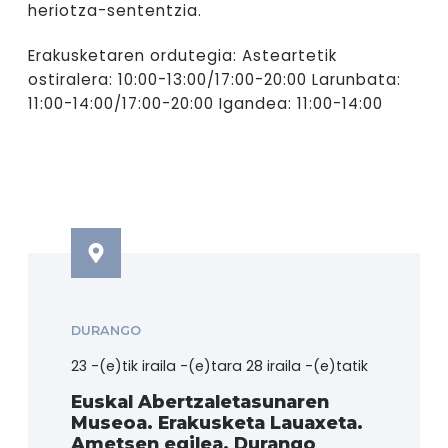
heriotza-sententzia.
Erakusketaren ordutegia: Asteartetik
ostiralera: 10:00-13:00/17:00-20:00 Larunbata:
11:00-14:00/17:00-20:00 Igandea: 11:00-14:00
DURANGO
23 -(e)tik iraila -(e)tara 28 iraila -(e)tatik
Euskal Abertzaletasunaren
Museoa. Erakusketa Lauaxeta.
Ametsen egilea. Durango