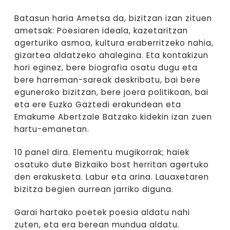
Batasun haria Ametsa da, bizitzan izan zituen
ametsak: Poesiaren ideala, kazetaritzan
agerturiko asmoa, kultura eraberritzeko nahia,
gizartea aldatzeko ahalegina. Eta kontakizun
hori eginez, bere biografia osatu dugu eta
bere harreman-sareak deskribatu, bai bere
eguneroko bizitzan, bere joera politikoan, bai
eta ere Euzko Gaztedi erakundean eta
Emakume Abertzale Batzako kidekin izan zuen
hartu-emanetan.
10 panel dira. Elementu mugikorrak; haiek
osatuko dute Bizkaiko bost herritan agertuko
den erakusketa. Labur eta arina. Lauaxetaren
bizitza begien aurrean jarriko diguna.
Garai hartako poetek poesia aldatu nahi
zuten, eta era berean mundua aldatu.