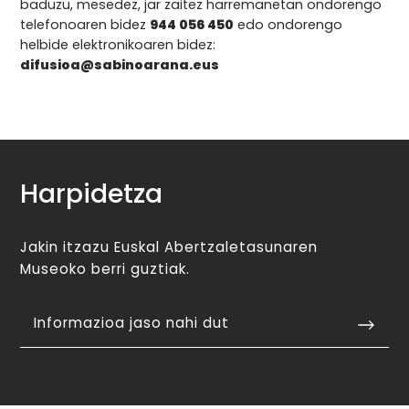
baduzu, mesedez, jar zaitez harremanetan ondorengo
telefonoaren bidez
944 056 450
edo ondorengo
helbide elektronikoaren bidez:
difusioa@sabinoarana.eus
Harpidetza
Jakin itzazu Euskal Abertzaletasunaren
Museoko berri guztiak.
Informazioa jaso nahi dut