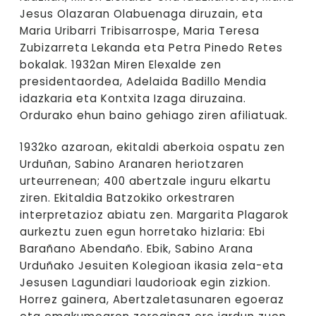
Jesus Olazaran Olabuenaga diruzain, eta
Maria Uribarri Tribisarrospe, Maria Teresa
Zubizarreta Lekanda eta Petra Pinedo Retes
bokalak. 1932an Miren Elexalde zen
presidentaordea, Adelaida Badillo Mendia
idazkaria eta Kontxita Izaga diruzaina.
Ordurako ehun baino gehiago ziren afiliatuak.
1932ko azaroan, ekitaldi aberkoia ospatu zen
Urduñan, Sabino Aranaren heriotzaren
urteurrenean; 400 abertzale inguru elkartu
ziren. Ekitaldia Batzokiko orkestraren
interpretazioz abiatu zen. Margarita Plagarok
aurkeztu zuen egun horretako hizlaria: Ebi
Barañano Abendaño. Ebik, Sabino Arana
Urduñako Jesuiten Kolegioan ikasia zela-eta
Jesusen Lagundiari laudorioak egin zizkion.
Horrez gainera, Abertzaletasunaren egoeraz