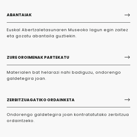
ABANTAIAK
Euskal Abertzaletasunaren Museoko lagun egin zaitez
eta gozatu abantaila guztiekin.
ZURE OROIMENAK PARTEKATU
Materialen bat helarazi nahi badiguzu, ondorengo
galdetegira joan.
ZERBITZUAGATIKO ORDAINKETA
Ondorengo galdetegira joan kontratatutako zerbitzua
ordaintzeko.