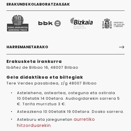
ERAKUNDE KOLABORATZAILEAK
HARREMANETARAKO
Erakusketa irankurra
Ibáñez de Bilbao 16, 48007 Bilbao
Gela didaktikoa eta biltegiak
Tere Verdes pasabidea, z/g 48007 Bilbao
Astelehena, asteartea, osteguna eta ostirala
10:00etatik 14:00etara. Audiogidarekin sarrera 5
€. Tarifa murriztua 3 €.
Asteazkena 10:00etatik 19:00etara. Doako sarrera.
aurretiko
Asteburu eta jaiegunetan
hitzorduarekin
.