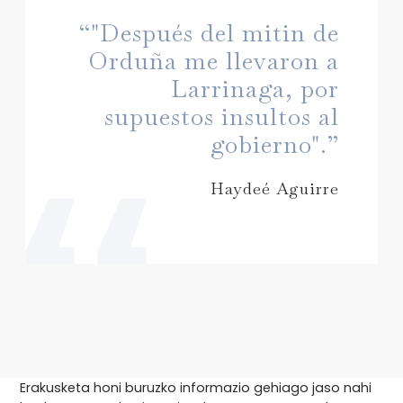
“"Después del mitin de
Orduña me llevaron a
Larrinaga, por
supuestos insultos al
gobierno".”
Haydeé Aguirre
Erakusketa honi buruzko informazio gehiago jaso nahi