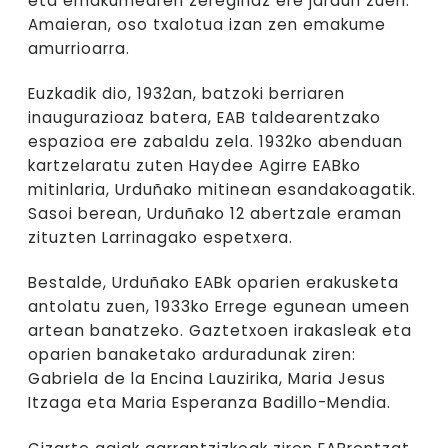
eta emakumearen zereginaz ere jardun zuen.
Amaieran, oso txalotua izan zen emakume
amurrioarra.
Euzkadik dio, 1932an, batzoki berriaren
inaugurazioaz batera, EAB taldearentzako
espazioa ere zabaldu zela. 1932ko abenduan
kartzelaratu zuten Haydee Agirre EABko
mitinlaria, Urduñako mitinean esandakoagatik.
Sasoi berean, Urduñako 12 abertzale eraman
zituzten Larrinagako espetxera.
Bestalde, Urduñako EABk oparien erakusketa
antolatu zuen, 1933ko Errege egunean umeen
artean banatzeko. Gaztetxoen irakasleak eta
oparien banaketako arduradunak ziren:
Gabriela de la Encina Lauzirika, Maria Jesus
Itzaga eta Maria Esperanza Badillo-Mendia.