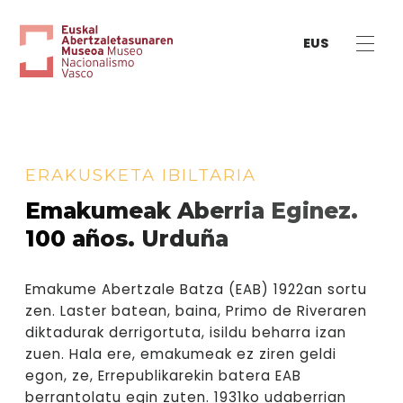
EUS
ERAKUSKETA IBILTARIA
Emakumeak Aberria Eginez.
100 años. Urduña
Emakume Abertzale Batza (EAB) 1922an sortu
zen. Laster batean, baina, Primo de Riveraren
diktadurak derrigortuta, isildu beharra izan
zuen. Hala ere, emakumeak ez ziren geldi
egon, ze, Errepublikarekin batera EAB
berrantolatu egin zuten. 1931ko udaberrian