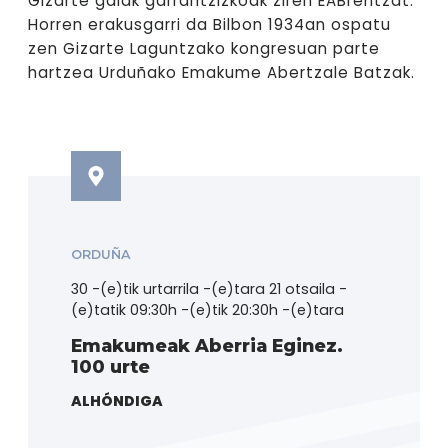
Gizarte gaiak garrantzizkoak ziren EABrentzat.
Horren erakusgarri da Bilbon 1934an ospatu
zen Gizarte Laguntzako kongresuan parte
hartzea Urduñako Emakume Abertzale Batzak.
ORDUÑA
30 -(e)tik urtarrila -(e)tara 21 otsaila -
(e)tatik 09:30h -(e)tik 20:30h -(e)tara
Emakumeak Aberria Eginez.
100 urte
ALHÓNDIGA