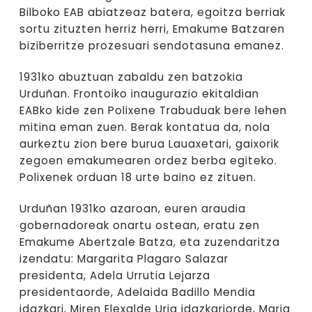
Bilboko EAB abiatzeaz batera, egoitza berriak
sortu zituzten herriz herri, Emakume Batzaren
biziberritze prozesuari sendotasuna emanez.
1931ko abuztuan zabaldu zen batzokia
Urduñan. Frontoiko inaugurazio ekitaldian
EABko kide zen Polixene Trabuduak bere lehen
mitina eman zuen. Berak kontatua da, nola
aurkeztu zion bere burua Lauaxetari, gaixorik
zegoen emakumearen ordez berba egiteko.
Polixenek orduan 18 urte baino ez zituen.
Urduñan 1931ko azaroan, euren araudia
gobernadoreak onartu ostean, eratu zen
Emakume Abertzale Batza, eta zuzendaritza
izendatu: Margarita Plagaro Salazar
presidenta, Adela Urrutia Lejarza
presidentaorde, Adelaida Badillo Mendia
idazkari, Miren Elexalde Uria idazkariorde, Maria