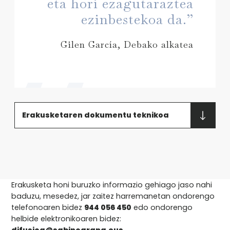
eta hori ezagutaraztea
ezinbestekoa da.”
Gilen García, Debako alkatea
Erakusketaren dokumentu teknikoa
Erakusketa honi buruzko informazio gehiago jaso nahi
baduzu, mesedez, jar zaitez harremanetan ondorengo
telefonoaren bidez
944 056 450
edo ondorengo
helbide elektronikoaren bidez: