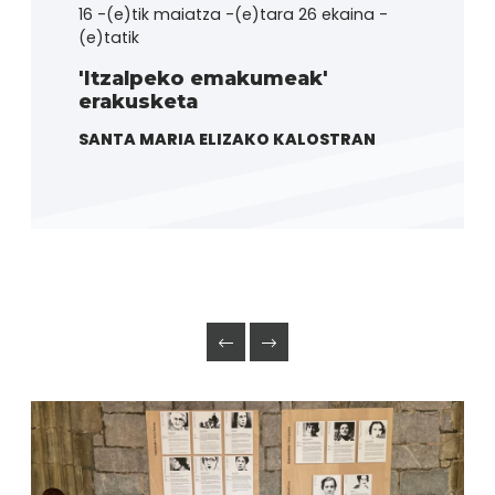
16 -(e)tik maiatza -(e)tara 26 ekaina -
(e)tatik
'Itzalpeko emakumeak'
erakusketa
SANTA MARIA ELIZAKO KALOSTRAN