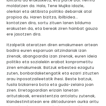
Ibiltaria da erakusketa, eta parte bat herrira
moldatzen da. Hala, Tene Mujika idazle,
olerkari eta aktibista politiko debarrak atal
propioa du. Haren bizitza, ibilbidea...
kontatzen dira, sortu zituen lanen bilduma
erakusten da, eta bereak ziren hainbat gauza
ere jasotzen dira.
Itzalpetik ateratzen diren emakumeen artean
badira euren esparruan aitzindariak izan
zirenak, abangoardia izan zirenak, euren ideia
politiko eta sozialekin erabat konprometitu
ziren emakumeak. Batzuk erbestea ezagutu
zuten, bonbardaketengatik eta ezarri zituzten
arau inposatzaileetatik ihesi. Beste batzuk,
fusila bizkarrera bota eta guda-zelaira joan
ziren. Erretagoardian erizain lanetan
aritutakoak, erresistentzia antolatu zutenak,
klandestinitatean ere diktaduraren aurka aritu