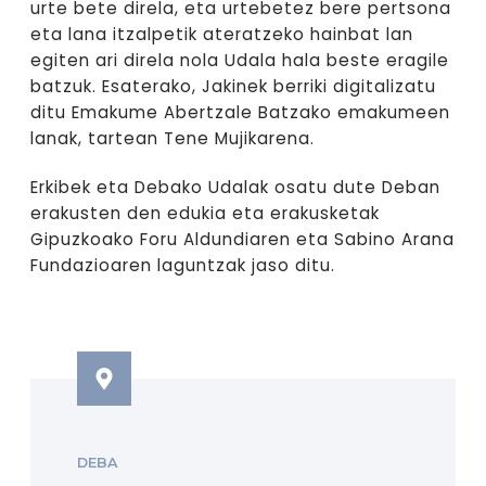
urte bete direla, eta urtebetez bere pertsona
eta lana itzalpetik ateratzeko hainbat lan
egiten ari direla nola Udala hala beste eragile
batzuk. Esaterako, Jakinek berriki digitalizatu
ditu Emakume Abertzale Batzako emakumeen
lanak, tartean Tene Mujikarena.
Erkibek eta Debako Udalak osatu dute Deban
erakusten den edukia eta erakusketak
Gipuzkoako Foru Aldundiaren eta Sabino Arana
Fundazioaren laguntzak jaso ditu.
DEBA