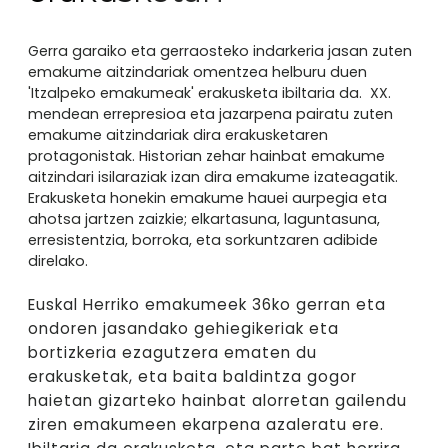
Gerra garaiko eta gerraosteko indarkeria jasan zuten
emakume aitzindariak omentzea helburu duen
'Itzalpeko emakumeak' erakusketa ibiltaria da. XX.
mendean errepresioa eta jazarpena pairatu zuten
emakume aitzindariak dira erakusketaren
protagonistak. Historian zehar hainbat emakume
aitzindari isilaraziak izan dira emakume izateagatik.
Erakusketa honekin emakume hauei aurpegia eta
ahotsa jartzen zaizkie; elkartasuna, laguntasuna,
erresistentzia, borroka, eta sorkuntzaren adibide
direlako.
Euskal Herriko emakumeek 36ko gerran eta
ondoren jasandako gehiegikeriak eta
bortizkeria ezagutzera ematen du
erakusketak, eta baita baldintza gogor
haietan gizarteko hainbat alorretan gailendu
ziren emakumeen ekarpena azaleratu ere.