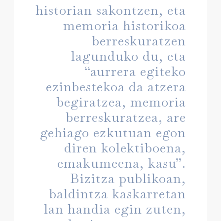
historian sakontzen, eta
memoria historikoa
berreskuratzen
lagunduko du, eta
“aurrera egiteko
ezinbestekoa da atzera
begiratzea, memoria
berreskuratzea, are
gehiago ezkutuan egon
diren kolektiboena,
emakumeena, kasu”.
Bizitza publikoan,
baldintza kaskarretan
lan handia egin zuten,