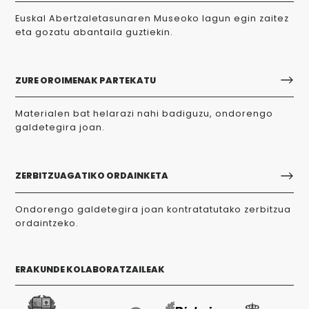
Euskal Abertzaletasunaren Museoko lagun egin zaitez
eta gozatu abantaila guztiekin.
ZURE OROIMENAK PARTEKATU
Materialen bat helarazi nahi badiguzu, ondorengo
galdetegira joan.
ZERBITZUAGATIKO ORDAINKETA
Ondorengo galdetegira joan kontratatutako zerbitzua
ordaintzeko.
ERAKUNDE KOLABORATZAILEAK