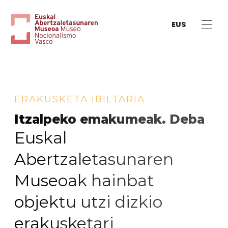
EUS
ERAKUSKETA IBILTARIA
Itzalpeko emakumeak. Deba
Euskal
Abertzaletasunaren
Museoak hainbat
objektu utzi dizkio
erakusketari