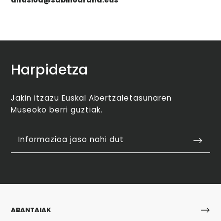
difusioa@sabinoarana.eus
Harpidetza
Jakin itzazu Euskal Abertzaletasunaren
Museoko berri guztiak.
Informazioa jaso nahi dut
ABANTAIAK