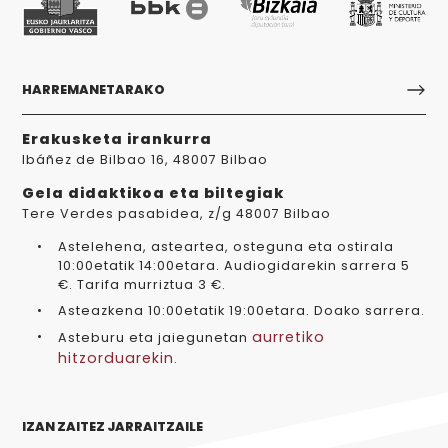
HARREMANETARAKO
Erakusketa irankurra
Ibáñez de Bilbao 16, 48007 Bilbao
Gela didaktikoa eta biltegiak
Tere Verdes pasabidea, z/g 48007 Bilbao
Astelehena, asteartea, osteguna eta ostirala
10:00etatik 14:00etara. Audiogidarekin sarrera 5
€. Tarifa murriztua 3 €.
Asteazkena 10:00etatik 19:00etara. Doako sarrera.
aurretiko
Asteburu eta jaiegunetan
hitzorduarekin
.
IZAN ZAITEZ JARRAITZAILE