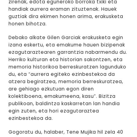
zirenak, edota eguneroko borroka txiki eta
handiak aurrera eraman zituztenak. Hauek
guztiak dira ekimen honen arima, erakusketa
honen bihotza.
Debako alkate Gilen Garciak erakusketa egin
izana eskertu, eta emakume hauen bizipenak
ezagutaraztearen garrantzia nabarmendu du.
Herriko kulturan eta historian sakontzen, eta
memoria historikoa berreskuratzen lagunduko
du, eta “aurrera egiteko ezinbestekoa da
atzera begiratzea, memoria berreskuratzea,
are gehiago ezkutuan egon diren
kolektiboena, emakumeena, kasu”. Bizitza
publikoan, baldintza kaskarretan lan handia
egin zuten, eta hori ezagutaraztea
ezinbestekoa da.
Gogoratu du, halaber, Tene Mujika hil zela 40