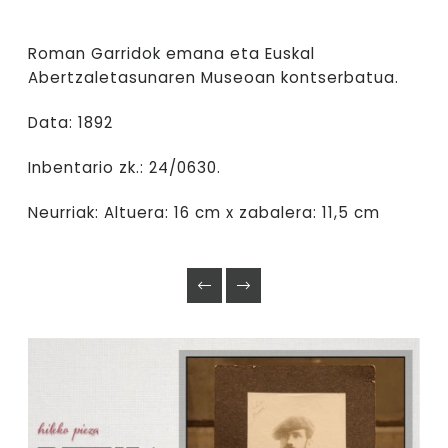
Roman Garridok emana eta Euskal
Abertzaletasunaren Museoan kontserbatua.
Data: 1892
Inbentario zk.: 24/0630.
Neurriak: Altuera: 16 cm x zabalera: 11,5 cm