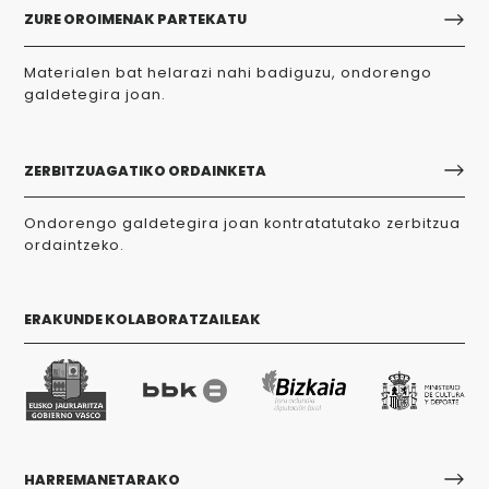
ZURE OROIMENAK PARTEKATU
Materialen bat helarazi nahi badiguzu, ondorengo
galdetegira joan.
ZERBITZUAGATIKO ORDAINKETA
Ondorengo galdetegira joan kontratatutako zerbitzua
ordaintzeko.
ERAKUNDE KOLABORATZAILEAK
HARREMANETARAKO