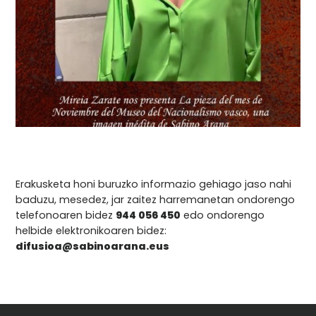
Erakusketa honi buruzko informazio gehiago jaso nahi
baduzu, mesedez, jar zaitez harremanetan ondorengo
telefonoaren bidez
944 056 450
edo ondorengo
helbide elektronikoaren bidez:
difusioa@sabinoarana.eus