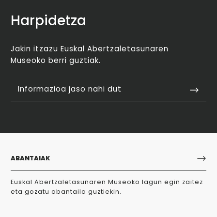
Harpidetza
Jakin itzazu Euskal Abertzaletasunaren
Museoko berri guztiak.
Informazioa jaso nahi dut
ABANTAIAK
Euskal Abertzaletasunaren Museoko lagun egin zaitez
eta gozatu abantaila guztiekin.