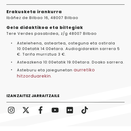
Erakusketa irankurra
Ibáñez de Bilbao 16, 48007 Bilbao
Gela didaktikoa eta biltegiak
Tere Verdes pasabidea, z/g 48007 Bilbao
Astelehena, asteartea, osteguna eta ostirala
10:00etatik 14:00etara. Audiogidarekin sarrera 5
€. Tarifa murriztua 3 €.
Asteazkena 10:00etatik 19:00etara. Doako sarrera.
aurretiko
Asteburu eta jaiegunetan
hitzorduarekin
.
IZAN ZAITEZ JARRAITZAILE