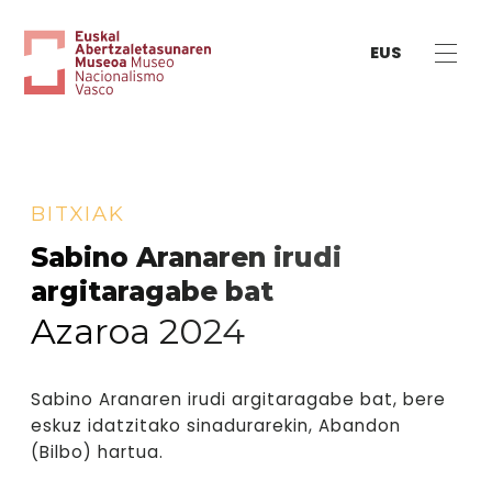
EUS
BITXIAK
Sabino Aranaren irudi
argitaragabe bat
Azaroa 2024
Sabino Aranaren irudi argitaragabe bat, bere
eskuz idatzitako sinadurarekin, Abandon
(Bilbo) hartua.