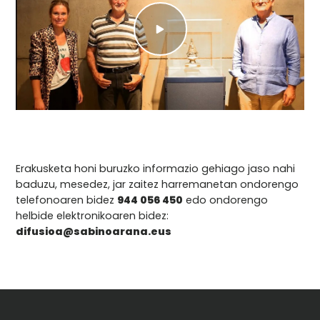
Erakusketa honi buruzko informazio gehiago jaso nahi
baduzu, mesedez, jar zaitez harremanetan ondorengo
telefonoaren bidez
944 056 450
edo ondorengo
helbide elektronikoaren bidez:
difusioa@sabinoarana.eus