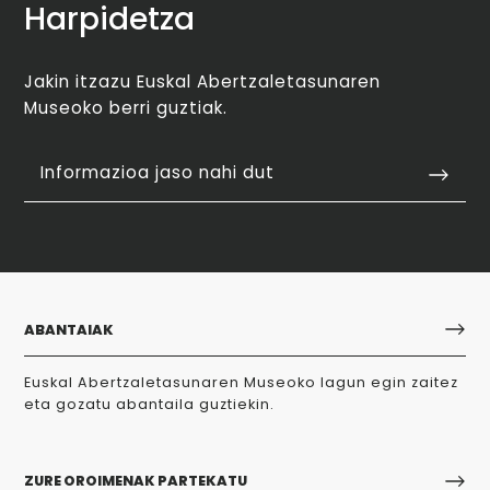
Harpidetza
Jakin itzazu Euskal Abertzaletasunaren
Museoko berri guztiak.
Informazioa jaso nahi dut
ABANTAIAK
Euskal Abertzaletasunaren Museoko lagun egin zaitez
eta gozatu abantaila guztiekin.
ZURE OROIMENAK PARTEKATU