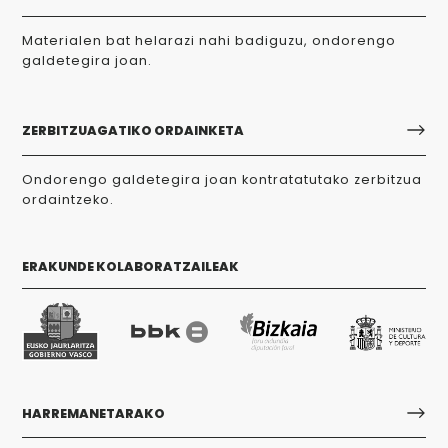
Materialen bat helarazi nahi badiguzu, ondorengo
galdetegira joan.
ZERBITZUAGATIKO ORDAINKETA
Ondorengo galdetegira joan kontratatutako zerbitzua
ordaintzeko.
ERAKUNDE KOLABORATZAILEAK
HARREMANETARAKO