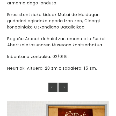
armarria dago landuta.
Erresistentziako kideek Matai de Maidagan
gudariari egindako oparia izan zen, Oldargi
konpainiako Otxandiano Batailoikoa.
Begoña Aranak dohaintzan emana eta Euskal
Abertzaletasunaren Museoan kontserbatua.
Inbentario zenbakia: 02/0116.
Neurriak: Altuera: 28 zm x zabalera: 15 zm.