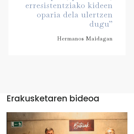
erresistentziako kideen
oparia dela ulertzen
dugu”
Hermanos Maidagan
Erakusketaren bideoa