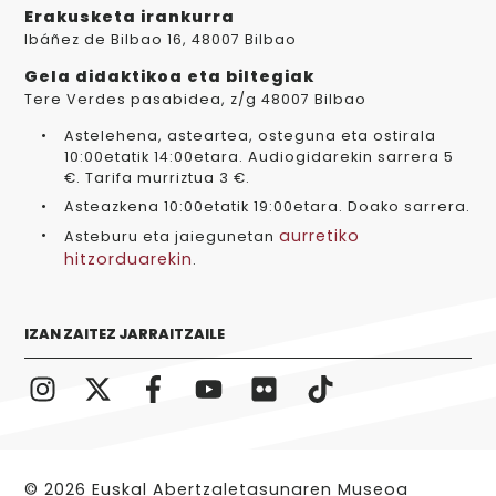
Erakusketa irankurra
Ibáñez de Bilbao 16, 48007 Bilbao
Gela didaktikoa eta biltegiak
Tere Verdes pasabidea, z/g 48007 Bilbao
Astelehena, asteartea, osteguna eta ostirala
10:00etatik 14:00etara. Audiogidarekin sarrera 5
€. Tarifa murriztua 3 €.
Asteazkena 10:00etatik 19:00etara. Doako sarrera.
aurretiko
Asteburu eta jaiegunetan
hitzorduarekin
.
IZAN ZAITEZ JARRAITZAILE
© 2026 Euskal Abertzaletasunaren Museoa