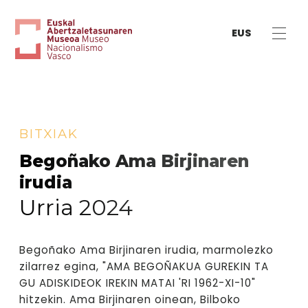
EUS
BITXIAK
Begoñako Ama Birjinaren
irudia
Urria 2024
Begoñako Ama Birjinaren irudia, marmolezko
zilarrez egina, "AMA BEGOÑAKUA GUREKIN TA
GU ADISKIDEOK IREKIN MATAI 'RI 1962-XI-10"
hitzekin. Ama Birjinaren oinean, Bilboko