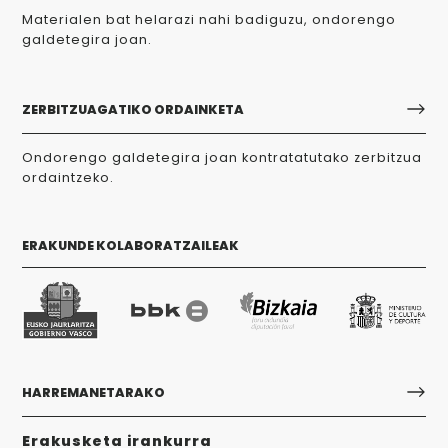
Materialen bat helarazi nahi badiguzu, ondorengo
galdetegira joan.
ZERBITZUAGATIKO ORDAINKETA
Ondorengo galdetegira joan kontratatutako zerbitzua
ordaintzeko.
ERAKUNDE KOLABORATZAILEAK
HARREMANETARAKO
Erakusketa irankurra