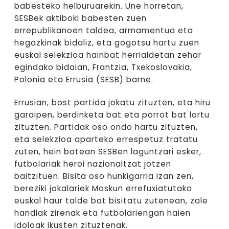
babesteko helburuarekin. Une horretan,
SESBek aktiboki babesten zuen
errepublikanoen taldea, armamentua eta
hegazkinak bidaliz, eta gogotsu hartu zuen
euskal selekzioa hainbat herrialdetan zehar
egindako bidaian, Frantzia, Txekoslovakia,
Polonia eta Errusia (SESB) barne.
Errusian, bost partida jokatu zituzten, eta hiru
garaipen, berdinketa bat eta porrot bat lortu
zituzten. Partidak oso ondo hartu zituzten,
eta selekzioa aparteko errespetuz tratatu
zuten, hein batean SESBen laguntzari esker,
futbolariak heroi nazionaltzat jotzen
baitzituen. Bisita oso hunkigarria izan zen,
bereziki jokalariek Moskun errefuxiatutako
euskal haur talde bat bisitatu zutenean, zale
handiak zirenak eta futbolariengan haien
idoloak ikusten zituztenak.