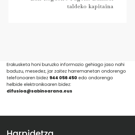
taldeko kapitaina
Erakusketa honi buruzko informazio gehiago jaso nahi
baduzu, mesedez, jar zaitez harremanetan ondorengo
telefonoaren bidez
944 056 450
edo ondorengo
helbide elektronikoaren bidez:
difusioa@sabinoarana.eus
Harpidetza