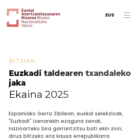
EUS
BITXIAK
Euzkadi taldearen txandaleko
jaka
Ekaina 2025
Espainiako Gerra Zibilean, euskal selekzioak,
"Euzkadi" izenarekin ezaguna zenak,
nazioarteko bira garrantzitsu bati ekin zion,
dirua biltzeko eta kausa errepublikarra