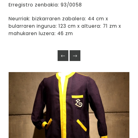
Erregistro zenbakia: 93/0058
Neurriak: bizkarraren zabalera: 44 cm x
bularraren ingurua: 123 cm x altuera: 71 zm x
mahukaren luzera: 46 zm