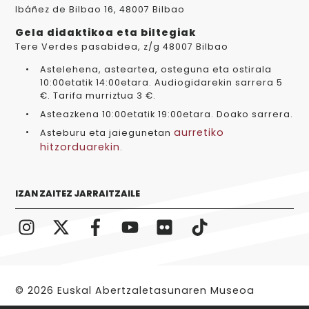
Ibáñez de Bilbao 16, 48007 Bilbao
Gela didaktikoa eta biltegiak
Tere Verdes pasabidea, z/g 48007 Bilbao
Astelehena, asteartea, osteguna eta ostirala
10:00etatik 14:00etara. Audiogidarekin sarrera 5
€. Tarifa murriztua 3 €.
Asteazkena 10:00etatik 19:00etara. Doako sarrera.
aurretiko
Asteburu eta jaiegunetan
hitzorduarekin
.
IZAN ZAITEZ JARRAITZAILE
© 2026 Euskal Abertzaletasunaren Museoa