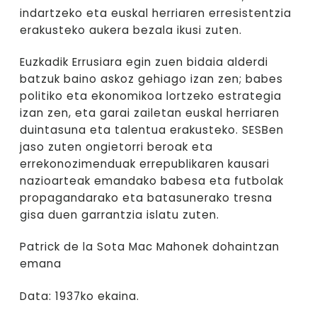
indartzeko eta euskal herriaren erresistentzia
erakusteko aukera bezala ikusi zuten.
Euzkadik Errusiara egin zuen bidaia alderdi
batzuk baino askoz gehiago izan zen; babes
politiko eta ekonomikoa lortzeko estrategia
izan zen, eta garai zailetan euskal herriaren
duintasuna eta talentua erakusteko. SESBen
jaso zuten ongietorri beroak eta
errekonozimenduak errepublikaren kausari
nazioarteak emandako babesa eta futbolak
propagandarako eta batasunerako tresna
gisa duen garrantzia islatu zuten.
Patrick de la Sota Mac Mahonek dohaintzan
emana
Data: 1937ko ekaina.