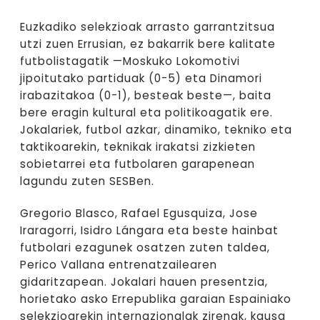
Euzkadiko selekzioak arrasto garrantzitsua
utzi zuen Errusian, ez bakarrik bere kalitate
futbolistagatik —Moskuko Lokomotivi
jipoitutako partiduak (0-5) eta Dinamori
irabazitakoa (0-1), besteak beste—, baita
bere eragin kultural eta politikoagatik ere.
Jokalariek, futbol azkar, dinamiko, tekniko eta
taktikoarekin, teknikak irakatsi zizkieten
sobietarrei eta futbolaren garapenean
lagundu zuten SESBen.
Gregorio Blasco, Rafael Egusquiza, Jose
Iraragorri, Isidro Lángara eta beste hainbat
futbolari ezagunek osatzen zuten taldea,
Perico Vallana entrenatzailearen
gidaritzapean. Jokalari hauen presentzia,
horietako asko Errepublika garaian Espainiako
selekzioarekin internazionalak zirenak, kausa