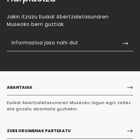
Jakin itzazu Euskal Abertzaletasunaren
Museoko berri guztiak.
Informazioa jaso nahi dut
ABANTAIAK
Euskal Abertzaletasunaren Museoko lagun egin zaitez
eta gozatu abantaila guztiekin.
ZURE OROIMENAK PARTEKATU