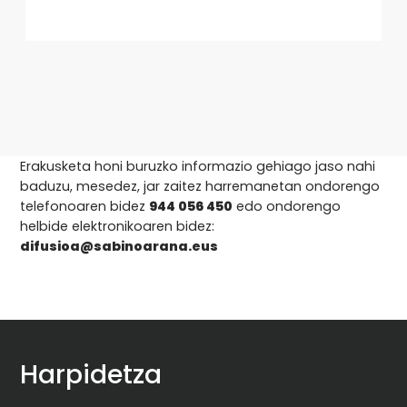
Erakusketa honi buruzko informazio gehiago jaso nahi
baduzu, mesedez, jar zaitez harremanetan ondorengo
telefonoaren bidez
944 056 450
edo ondorengo
helbide elektronikoaren bidez:
difusioa@sabinoarana.eus
Harpidetza