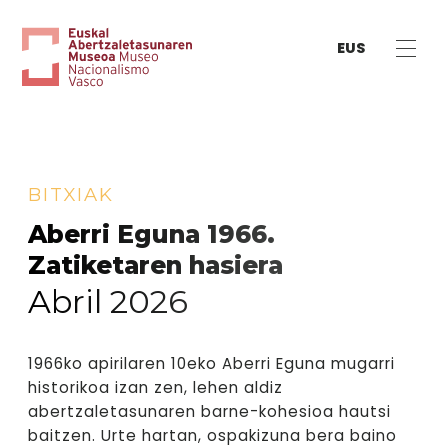
EUS
BITXIAK
Aberri Eguna 1966.
Zatiketaren hasiera
Abril 2026
1966ko apirilaren 10eko Aberri Eguna mugarri
historikoa izan zen, lehen aldiz
abertzaletasunaren barne-kohesioa hautsi
baitzen. Urte hartan, ospakizuna bera baino