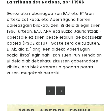
La Tribuna des Nations, abril 1966
Geroz eta nabariagoa zen EAJ eta ETAren
arteko zatiketa, eta Aberri Eguna horren
adierazgarri bilakatu zen. Bi deialdi egin ziren
1966. urtean. EAJ, ANV eta Euzko Jaurlaritzak -
abertzale ez ziren beste erakun-de batzuekin
batera (PSOE kasu)- Gasteizera deitu zuten.
ETAk, aldiz, "langileen aldeko Aberri Egun
sozia-lista" egin nahi izan zuen Irun-Hendaian.
Bi deialdiak debekatu zituzten gobernadore
zibilek, eta biek errepresio gogorra paratu
zuten, mugakoak bereziki.