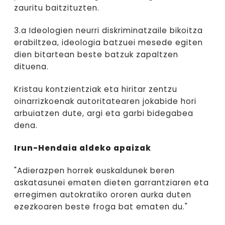
zauritu baitzituzten.
3.a Ideologien neurri diskriminatzaile bikoitza
erabiltzea, ideologia batzuei mesede egiten
dien bitartean beste batzuk zapaltzen
dituena.
Kristau kontzientziak eta hiritar zentzu
oinarrizkoenak autoritatearen jokabide hori
arbuiatzen dute, argi eta garbi bidegabea
dena.
Irun-Hendaia aldeko apaizak
"Adierazpen horrek euskaldunek beren
askatasunei ematen dieten garrantziaren eta
erregimen autokratiko ororen aurka duten
ezezkoaren beste froga bat ematen du."