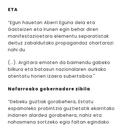
ETA
“Egun hauetan Aberri Eguna dela eta
Gasteizen eta Irunen egin behar diren
manifestazioetara elementu separatistak
deituz zabaldutako propagandaz ohartarazi
nahi du
(...). Argitara ematen da baimendu gabeko
bilkura eta batasun nazionalaren aurkako
atentatu horien izaera subertsiboa."
Nafarroako gobernadore zibila
“Debeku guztiak gorabehera, Estatu
espainoleko probintzia guztietatik ekarritako
indarren alardea gorabehera, nahiz eta
nahasmena sortzeko egia faltan egindako