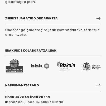
galdetegira joan.
ZERBITZUAGATIKO ORDAINKETA
Ondorengo galdetegira joan kontratatutako zerbitzua
ordaintzeko.
ERAKUNDE KOLABORATZAILEAK
HARREMANETARAKO
Erakusketa irankurra
Ibáñez de Bilbao 16, 48007 Bilbao