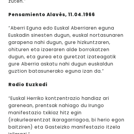
zuten.”
Pensamiento Alavés, 11.04.1966
“Aberri Eguna edo Euskal Aberriaren eguna
Euskadin sinesten dugun, euskal nortasunaren
garapena nahi dugun, gure hizkuntzaren,
ohituren eta izaeraren alde borrokatzen
dugun, eta gurea eta guretzat izateagatik
gure Aberria askatu nahi dugun euskaldun
guztion batasunerako eguna izan da.”
Radio Euzkadi
“Euskal Herriko kontzentrazio handiaz ari
garenean, prentsak nahiago du Irungo
manifestazio txikiaz hitz egin
(irakurlearentzat ikaragarriagoa, bi herio egon
baitziren) eta Gasteizko manifestazio itzela