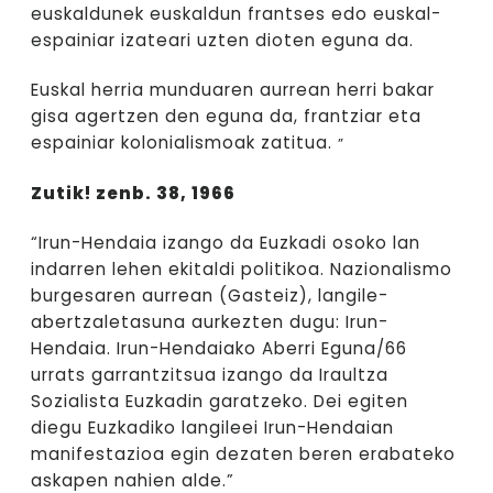
euskaldunek euskaldun frantses edo euskal-
espainiar izateari uzten dioten eguna da.
Euskal herria munduaren aurrean herri bakar
gisa agertzen den eguna da, frantziar eta
espainiar kolonialismoak zatitua.
”
Zutik! zenb. 38, 1966
“Irun-Hendaia izango da Euzkadi osoko lan
indarren lehen ekitaldi politikoa. Nazionalismo
burgesaren aurrean (Gasteiz), langile-
abertzaletasuna aurkezten dugu: Irun-
Hendaia. Irun-Hendaiako Aberri Eguna/66
urrats garrantzitsua izango da Iraultza
Sozialista Euzkadin garatzeko. Dei egiten
diegu Euzkadiko langileei Irun-Hendaian
manifestazioa egin dezaten beren erabateko
askapen nahien alde.”