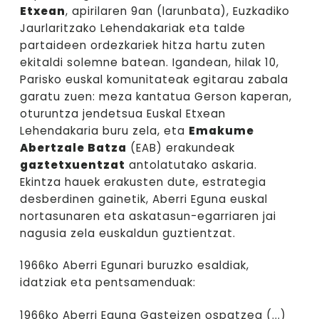
Etxean
, apirilaren 9an (larunbata), Euzkadiko
Jaurlaritzako Lehendakariak eta talde
partaideen ordezkariek hitza hartu zuten
ekitaldi solemne batean. Igandean, hilak 10,
Parisko euskal komunitateak egitarau zabala
garatu zuen: meza kantatua Gerson kaperan,
oturuntza jendetsua Euskal Etxean
Lehendakaria buru zela, eta
Emakume
Abertzale Batza
(EAB) erakundeak
gaztetxuentzat
antolatutako askaria.
Ekintza hauek erakusten dute, estrategia
desberdinen gainetik, Aberri Eguna euskal
nortasunaren eta askatasun-egarriaren jai
nagusia zela euskaldun guztientzat.
1966ko Aberri Egunari buruzko esaldiak,
idatziak eta pentsamenduak:
1966ko Aberri Eguna Gasteizen ospatzea (...)