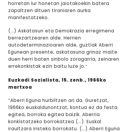
horretan lur honetan jaiotakoekin batera
zapaltzen dituen tiraniaren aurka
manifestatzeko.
(...) Askatasun eta Demokrazia erregimena
berrezartzearen alde. Herrien
autodeterminazioaren alde, guztiak Aberri
Egunean presente, askatasuna grinaz maite
duen herri baten sinbolo zoragarria, zeinaren
errekonkistak ezin baitu luze jo.
”
Euzkadi Sozialista, 15. zenb., 1966ko
martxoa
“Aberri Eguna hurbiltzen ari da. Guretzat,
1966ko euskaldunontzat, kontua ez da festa
egitea, borroka egitea baizik. Aberria
konkistatzeko borrokatzea (...). Euskal
iraultzara iristeko borrokatu. (...) Aberri Eguna