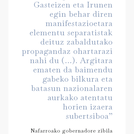
Gasteizen eta Irunen
egin behar diren
manifestazioetara
elementu separatistak
deituz zabaldutako
propagandaz ohartarazi
nahi du (...). Argitara
ematen da baimendu
gabeko bilkura eta
batasun nazionalaren
aurkako atentatu
horien izaera
subertsiboa”
Nafarroako gobernadore zibila