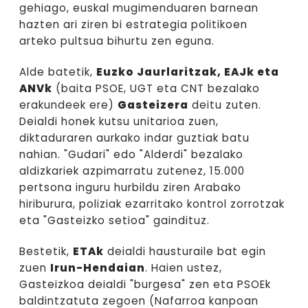
gehiago, euskal mugimenduaren barnean
hazten ari ziren bi estrategia politikoen
arteko pultsua bihurtu zen eguna.
Alde batetik,
Euzko Jaurlaritzak, EAJk eta
ANVk
(baita PSOE, UGT eta CNT bezalako
erakundeek ere)
Gasteizera
deitu zuten.
Deialdi honek kutsu unitarioa zuen,
diktaduraren aurkako indar guztiak batu
nahian. "Gudari" edo "Alderdi" bezalako
aldizkariek azpimarratu zutenez, 15.000
pertsona inguru hurbildu ziren Arabako
hiriburura, poliziak ezarritako kontrol zorrotzak
eta "Gasteizko setioa" gaindituz.
Bestetik,
ETAk
deialdi hausturaile bat egin
zuen
Irun-Hendaian
. Haien ustez,
Gasteizkoa deialdi "burgesa" zen eta PSOEk
baldintzatuta zegoen (Nafarroa kanpoan