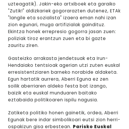
uzteagatik). Jakin-eko artxiboek eta garaiko
"Zutik!" aldizkariek gogorarazten dutenez, ETAk
"langile eta sozialista" izaera eman nahi izan
zion egunari, muga artifizialak gaindituz.
Ekintza honek errepresio gogorra jasan zuen:
poliziak tiroz erantzun zuen eta bi gazte
zauritu ziren.
Gasteizko arrakasta jendetsuak eta Irun-
Hendaiako tentsioak agerian utzi zuten euskal
erresistentziaren barneko norabide aldaketa.
Egun hartatik aurrera, Aberri Eguna ez zen
soilik aberriaren aldeko festa bat izango,
baizik eta euskal munduaren baitako
eztabaida politikoaren ispilu nagusia.
Zatiketa politiko honen gainetik, ordea, Aberri
Egunak bere indar simbolikoari eutsi zion herri-
ospakizun gisa erbestean.
Parisko Euskal