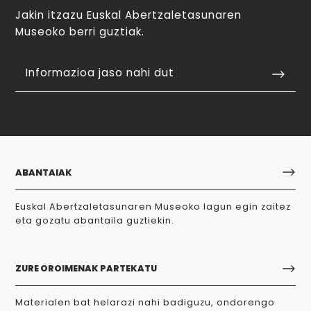
Jakin itzazu Euskal Abertzaletasunaren
Museoko berri guztiak.
Informazioa jaso nahi dut
ABANTAIAK
Euskal Abertzaletasunaren Museoko lagun egin zaitez
eta gozatu abantaila guztiekin.
ZURE OROIMENAK PARTEKATU
Materialen bat helarazi nahi badiguzu, ondorengo