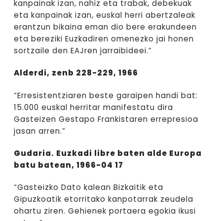
kanpainak izan, nahiz eta trabak, debekuak
eta kanpainak izan, euskal herri abertzaleak
erantzun bikaina eman dio bere erakundeen
eta bereziki Euzkadiren omenezko jai honen
sortzaile den EAJren jarraibideei.”
Alderdi, zenb 228-229, 1966
“Erresistentziaren beste garaipen handi bat:
15.000 euskal herritar manifestatu dira
Gasteizen Gestapo Frankistaren errepresioa
jasan arren.”
Gudaria. Euzkadi libre baten alde Europa
batu batean, 1966-04 17
“Gasteizko Dato kalean Bizkaitik eta
Gipuzkoatik etorritako kanpotarrak zeudela
ohartu ziren. Gehienek portaera egokia ikusi