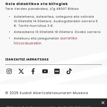
Gela didaktikoa eta biltegiak
Tere Verdes pasabidea, z/g 48007 Bilbao
Astelehena, asteartea, osteguna eta ostirala
10:00etatik 14:00etara. Audiogidarekin sarrera 5
€. Tarifa murriztua 3 €.
Asteazkena 10:00etatik 19:00etara. Doako sarrera.
aurretiko
Asteburu eta jaiegunetan
hitzorduarekin
.
IZAN ZAITEZ JARRAITZAILE
© 2026 Euskal Abertzaletasunaren Museoa
Legezko oharra