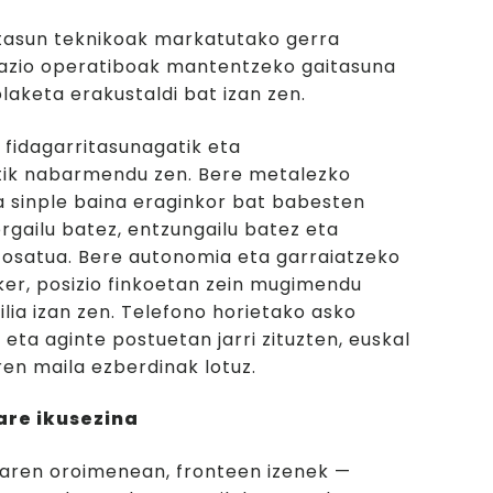
itasun teknikoak markatutako gerra
azio operatiboak mantentzeko gaitasuna
olaketa erakustaldi bat izan zen.
fidagarritasunagatik eta
atik nabarmendu zen. Bere metalezko
 sinple baina eraginkor bat babesten
orgailu batez, entzungailu batez eta
 osatua. Bere autonomia eta garraiatzeko
ker, posizio finkoetan zein mugimendu
lia izan zen. Telefono horietako asko
 eta aginte postuetan jarri zituzten, euskal
ren maila ezberdinak lotuz.
are ikusezina
aren oroimenean, fronteen izenek —