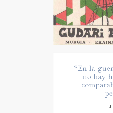
“En la guer
no hay h
comparab
pe
J