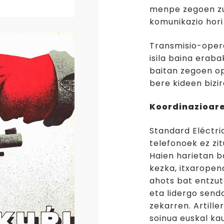
menpe zegoen zu
komunikazio hori
Transmisio-oper
isila baina erab
baitan zegoen op
bere kideen bizi
Koordinazioar
Standard Eléctr
telefonoek ez zi
Haien harietan b
kezka, itxaropen
ahots bat entzut
eta lidergo send
zekarren. Artill
soinua euskal ka