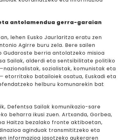
eta antolamendua gerra-garaian
7an, lehen Eusko Jaurlaritza eratu zen
tonio Agirre buru zela. Bere sailen
o Gudaroste berria antolatzeko misioa
a Sailak, alderdi eta sentsibilitate politiko
—nazionalistak, sozialistak, komunistak eta
 etorritako batailoiek osatua, Euskadi eta
efendatzeko helburu komunarekin bat
ik, Defentsa Sailak komunikazio-sare
eko beharra ikusi zuen. Artxanda, Gorbea,
a Haitza bezalako fronte aktiboetan,
inazioa aginduak transmititzeko eta
nen informazioa jasotzeko aukeraren