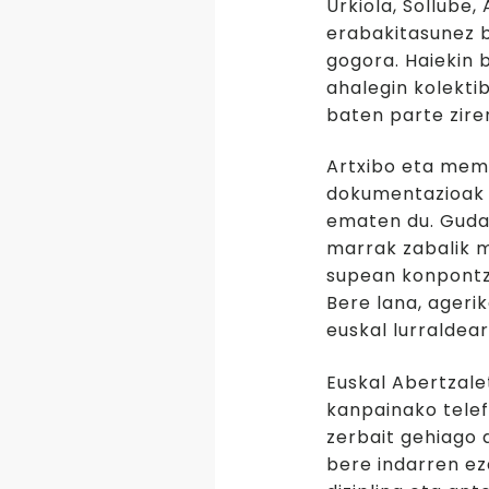
Urkiola, Sollube,
erabakitasunez b
gogora. Haiekin
ahalegin kolekti
baten parte zire
Artxibo eta mem
dokumentazioak b
ematen du. Gudar
marrak zabalik m
supean konpontze
Bere lana, agerik
euskal lurraldea
Euskal Abertzal
kanpainako telef
zerbait gehiago 
bere indarren ez