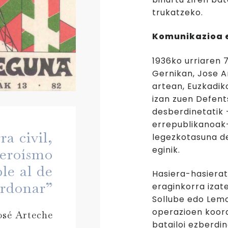
trukatzeko.
Komunikazioa 
1936ko urriaren 
Gernikan, Jose An
artean, Euzkadik
izan zuen Defents
desberdinetatik 
errepublikanoak—
ra civil,
legezkotasuna d
eginik.
eroísmo
le al de
Hasiera-hasierat
rdonar”
eraginkorra izat
Sollube edo Lemo
operazioen koord
osé Arteche
batailoi ezberdi