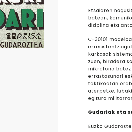
Etsaiaren nagus
batean, komunik
diziplina eta ant
C-30101 modeloa 
erresistentziag
karkasak sistema
zuen, biradera s
mikrofono batez
erraztasunari es
taktikoetan erabi
aterpetxe, lubaki
egitura militarra
Gudariak eta s
Euzko Gudaroste