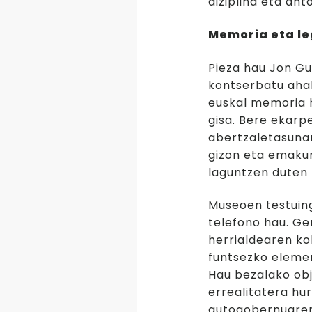
diziplina eta ant
Memoria eta l
Pieza hau Jon Gu
kontserbatu ahal
euskal memoria h
gisa. Bere ekarp
abertzaletasunar
gizon eta emakum
laguntzen duten 
Museoen testuin
telefono hau. Ge
herrialdearen ko
funtsezko elemen
Hau bezalako obj
errealitatera hu
autogobernuaren