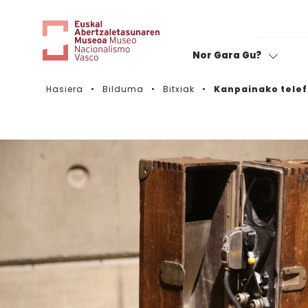
Nor Gara Gu?
Hasiera
Bilduma
Bitxiak
Kanpainako tele
Zinema:
Zure bisita baloratu
B
B
Muga barik
A
Espedizioak
M
Emakumeen karabana