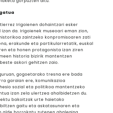
olaketa gorpuzten ditu.
egatua
tierrez Irigoienen dohaintzari esker
 izan da. Irigoienek museoari eman zion,
istorikoa zaintzeko konpromisoaren zati
ena, erakunde eta partikularretatik, euskal
en eta honen protagonista izan ziren
een historia bizirik mantentzen
beste askori gehitzen zaio.
guruan, gogoetarako tresna ere bada
rra garaian ere, komunikazioa
hesio sozial eta politikoa mantentzeko
tua izan zela ulertzea ahalbidetzen du.
ektu bakoitzak urte haietako
rbiltzen gaitu eta askatasunaren eta
 alde borrokatu zutenen ahalegina