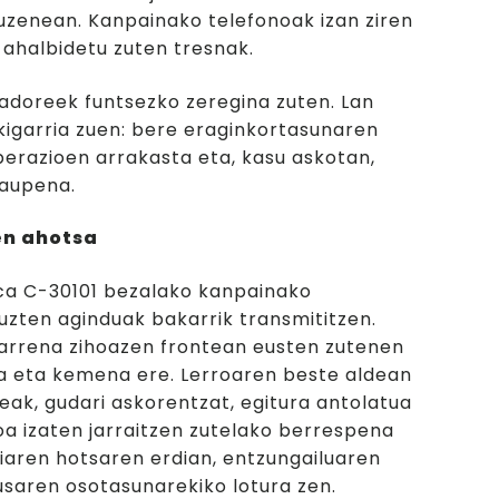
zenean. Kanpainako telefonoak izan ziren
 ahalbidetu zuten tresnak.
adoreek funtsezko zeregina zuten. Lan
akigarria zuen: bere eraginkortasunaren
erazioen arrakasta eta, kasu askotan,
raupena.
en ahotsa
ica C-30101 bezalako kanpainako
tuzten aginduak bakarrik transmititzen.
arrena zihoazen frontean eusten zutenen
a eta kemena ere. Lerroaren beste aldean
eak, gudari askorentzat, egitura antolatua
oa izaten jarraitzen zutelako berrespena
eriaren hotsaren erdian, entzungailuaren
usaren osotasunarekiko lotura zen.