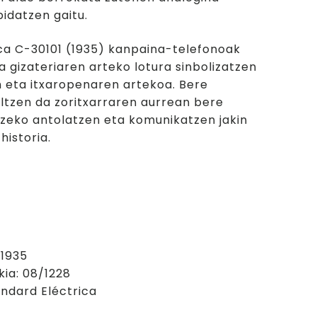
idatzen gaitu.
ca C-30101 (1935) kanpaina-telefonoak
a gizateriaren arteko lotura sinbolizatzen
n eta itxaropenaren artekoa. Bere
tzen da zoritxarraren aurrean bere
zeko antolatzen eta komunikatzen jakin
historia.
 1935
kia: 08/1228
andard Eléctrica