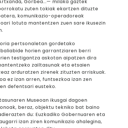
 Artxanda, Gorbea...— milaka gaztek
orrokatu zuten tokiak ekartzen dituzte
 batera, komunikazio-operadoreak
boari lotuta mantentzen zuen sare ikusezin
n.
oria pertsonaletan gordetako
aliabide horien garrantziaren berri
ien testigantza askotan aipatzen dira
antentzeko zailtasunak eta etsaien
az arduratzen zirenek zituzten arriskuak.
oa ez izan arren, funtsezkoa izan zen
ren defentsari eusteko.
etasunaren Museoan ikusgai dagoen
onoak, beraz, objektu tekniko bat baino
adierazten du: Euzkadiko Gobernuaren eta
augarri izan ziren komunikazio ahalegina,