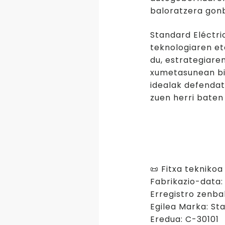
baloratzera gonb
Standard Eléctri
teknologiaren et
du, estrategiare
xumetasunean bil
idealak defendat
zuen herri baten 
📜 Fitxa teknikoa
Fabrikazio-data:
Erregistro zenba
Egilea Marka: St
Eredua: C-30101